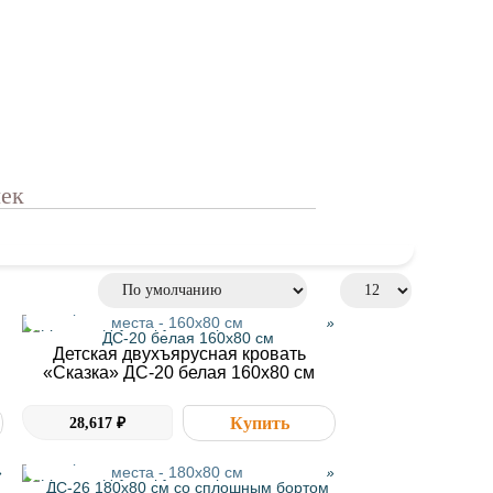
чек
Размер - 163,2х83,6х153,9 см. Спальные
места - 160x80 см
Детская двухъярусная кровать
«Сказка» ДС-20 белая 160х80 см
28,617 ₽
Размер - 183,2х83,6х191,4 см. Спальные
места - 180x80 см