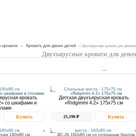
е кровати
Кровать для двоих детей
»
» Двухъярусная кровать для девочек
Двухъярусные кровати для дево
•••
х172,8 см. Спальные
Размер - 178,4x115,5x140,5 см.
 190x80 см
Спальные места - 175x75 см
ярусная кровать
Детская двухъярусная кровать
2» со шкафами и
«Ridgimmi 4.2» 175х75 см
олами
25,190 ₽
6х153,9 см. Спальные
Размер - 163,2х83,6х191,4 см. Спальные
 180x80 см
места - 160x80 см