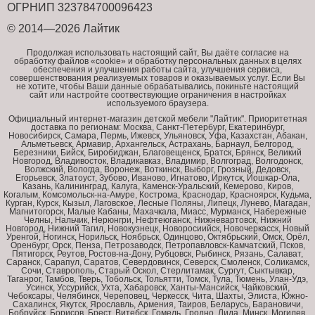
ОГРНИП 323784700096423
© 2014—2026 Лайтик
Продолжая использовать настоящий сайт, Вы даёте согласие на
обработку файлов «cookie» и обработку персональных данных в целях
обеспечения и улучшения работы сайта, улучшения сервиса,
совершенствования реализуемых товаров и оказываемых услуг. Если Вы
не хотите, чтобы Ваши данные обрабатывались, покиньте настоящий
сайт или настройте соотвествующие ограничения в настройках
используемого браузера.
Официальный интернет-магазин детской мебели "Лайтик". Приоритетная
доставка по регионам: Москва, Санкт-Петербург, Екатеринбург,
Новосибирск, Самара, Пермь, Ижевск, Ульяновск, Уфа, Казахстан, Абакан,
Альметьевск, Армавир, Архангельск, Астрахань, Барнаул, Белгород,
Березники, Бийск, Биробиджан, Благовещенск, Братск, Брянск, Великий
Новгород, Владивосток, Владикавказ, Владимир, Волгоград, Волгодонск,
Волжский, Вологда, Воронеж, Воткинск, Выборг, Грозный, Дедовск,
Егорьевск, Златоуст, Зубово, Иваново, Игнатово, Иркутск, Йошкар-Ола,
Казань, Калининград, Калуга, Каменск-Уральский, Кемерово, Киров,
Когалым, Комсомольск-на-Амуре, Кострома, Краснодар, Красноярск, Кудьма,
Курган, Курск, Кызыл, Лаговское, Лесные Поляны, Липецк, Лунево, Магадан,
Магнитогорск, Малые Кабаны, Махачкала, Миасс, Мурманск, Набережные
Челны, Нальчик, Нерюнгри, Нефтеюганск, Нижневартовск, Нижний
Новгород, Нижний Тагил, Новокузнецк, Новоросиийск, Новочеркасск, Новый
Уренгой, Ногинск, Норильск, Ноябрьск, Одинцово, Октябрьский, Омск, Орёл,
Оренбург, Орск, Пенза, Петрозаводск, Петропавловск-Камчатский, Псков,
Пятигорск, Реутов, Ростов-на-Дону, Рубцовск, Рыбинск, Рязань, Салават,
Саранск, Сарапул, Саратов, Севердовинск, Северск, Смоленск, Соликамск,
Сочи, Ставрополь, Старый Оскол, Стерлитамак, Сургут, Сыктывкар,
Таганрог, Тамбов, Тверь, Тобольск, Тольятти, Томск, Тула, Тюмень, Улан-Удэ,
Усинск, Уссурийск, Ухта, Хабаровск, Ханты-Мансийск, Чайковский,
Чебоксары, Челябинск, Череповец, Черкесск, Чита, Шахты, Элиста, Южно-
Сахалинск, Якутск, Ярославль, Армения, Таиров, Беларусь, Барановичи,
Бобруйск, Борисов, Брест, Витебск, Гомель, Гродно, Лида, Минск, Могилев,