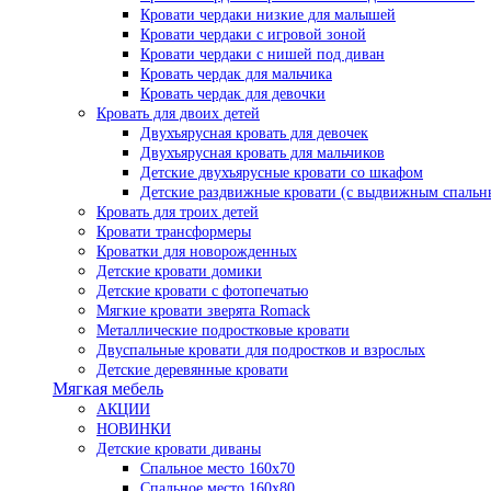
Кровати чердаки низкие для малышей
Кровати чердаки с игровой зоной
Кровати чердаки с нишей под диван
Кровать чердак для мальчика
Кровать чердак для девочки
Кровать для двоих детей
Двухъярусная кровать для девочек
Двухъярусная кровать для мальчиков
Детские двухъярусные кровати со шкафом
Детские раздвижные кровати (с выдвижным спальн
Кровать для троих детей
Кровати трансформеры
Кроватки для новорожденных
Детские кровати домики
Детские кровати с фотопечатью
Мягкие кровати зверята Romack
Металлические подростковые кровати
Двуспальные кровати для подростков и взрослых
Детские деревянные кровати
Мягкая мебель
АКЦИИ
НОВИНКИ
Детские кровати диваны
Спальное место 160х70
Спальное место 160х80