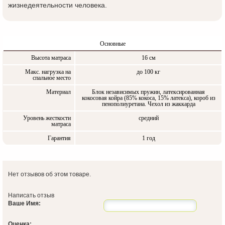
жизнедеятельности человека.
Основные
Высота матраса
16 см
Макс. нагрузка на
до 100 кг
спальное место
Материал
Блок независимых пружин, латексированная
кокосовая койра (85% кокоса, 15% латекса), короб из
пенополиуретана. Чехол из жаккарда
Уровень жесткости
средний
матраса
Гарантия
1 год
Нет отзывов об этом товаре.
Написать отзыв
Ваше Имя:
Оценка: