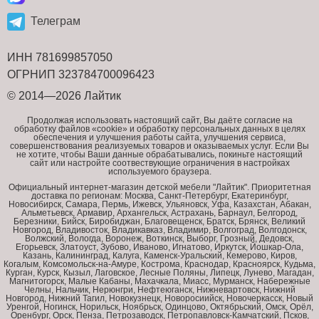
Телеграм
ИНН 781699857050
ОГРНИП 323784700096423
© 2014—2026 Лайтик
Продолжая использовать настоящий сайт, Вы даёте согласие на
обработку файлов «cookie» и обработку персональных данных в целях
обеспечения и улучшения работы сайта, улучшения сервиса,
совершенствования реализуемых товаров и оказываемых услуг. Если Вы
не хотите, чтобы Ваши данные обрабатывались, покиньте настоящий
сайт или настройте соотвествующие ограничения в настройках
используемого браузера.
Официальный интернет-магазин детской мебели "Лайтик". Приоритетная
доставка по регионам: Москва, Санкт-Петербург, Екатеринбург,
Новосибирск, Самара, Пермь, Ижевск, Ульяновск, Уфа, Казахстан, Абакан,
Альметьевск, Армавир, Архангельск, Астрахань, Барнаул, Белгород,
Березники, Бийск, Биробиджан, Благовещенск, Братск, Брянск, Великий
Новгород, Владивосток, Владикавказ, Владимир, Волгоград, Волгодонск,
Волжский, Вологда, Воронеж, Воткинск, Выборг, Грозный, Дедовск,
Егорьевск, Златоуст, Зубово, Иваново, Игнатово, Иркутск, Йошкар-Ола,
Казань, Калининград, Калуга, Каменск-Уральский, Кемерово, Киров,
Когалым, Комсомольск-на-Амуре, Кострома, Краснодар, Красноярск, Кудьма,
Курган, Курск, Кызыл, Лаговское, Лесные Поляны, Липецк, Лунево, Магадан,
Магнитогорск, Малые Кабаны, Махачкала, Миасс, Мурманск, Набережные
Челны, Нальчик, Нерюнгри, Нефтеюганск, Нижневартовск, Нижний
Новгород, Нижний Тагил, Новокузнецк, Новоросиийск, Новочеркасск, Новый
Уренгой, Ногинск, Норильск, Ноябрьск, Одинцово, Октябрьский, Омск, Орёл,
Оренбург, Орск, Пенза, Петрозаводск, Петропавловск-Камчатский, Псков,