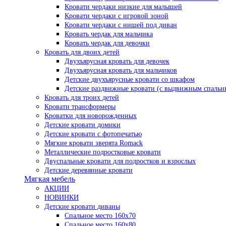
Кровати чердаки низкие для малышей
Кровати чердаки с игровой зоной
Кровати чердаки с нишей под диван
Кровать чердак для мальчика
Кровать чердак для девочки
Кровать для двоих детей
Двухъярусная кровать для девочек
Двухъярусная кровать для мальчиков
Детские двухъярусные кровати со шкафом
Детские раздвижные кровати (с выдвижным спальн
Кровать для троих детей
Кровати трансформеры
Кроватки для новорожденных
Детские кровати домики
Детские кровати с фотопечатью
Мягкие кровати зверята Romack
Металлические подростковые кровати
Двуспальные кровати для подростков и взрослых
Детские деревянные кровати
Мягкая мебель
АКЦИИ
НОВИНКИ
Детские кровати диваны
Спальное место 160х70
Спальное место 160х80