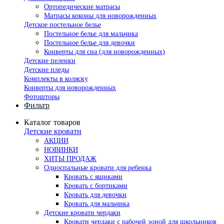
Ортопедические матрасы
Матрасы коконы для новорожденных
Детское постельное белье
Постельное белье для мальчика
Постельное белье для девочки
Конверты для сна (для новорожденных)
Детские пеленки
Детские пледы
Комплекты в коляску
Конверты для новорожденных
Фотошторы
Фильтр
Каталог товаров
Детские кровати
АКЦИИ
НОВИНКИ
ХИТЫ ПРОДАЖ
Односпальные кровати для ребенка
Кровать с ящиками
Кровать с бортиками
Кровать для девочки
Кровать для мальчика
Детские кровати чердаки
Кровати чердаки с рабочей зоной для школьников