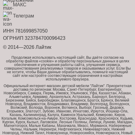
МАКС
Телеграм
ИНН 781699857050
ОГРНИП 323784700096423
© 2014—2026 Лайтик
Продолжая использовать настоящий сайт, Вы даёте согласие на
обработку файлов «cookie» и обработку персональных данных в целях
обеспечения и улучшения работы сайта, улучшения сервиса,
совершенствования реализуемых товаров и оказываемых услуг. Если Вы
не хотите, чтобы Ваши данные обрабатывались, покиньте настоящий
сайт или настройте соотвествующие ограничения в настройках
используемого браузера.
Официальный интернет-магазин детской мебели "Лайтик". Приоритетная
доставка по регионам: Москва, Санкт-Петербург, Екатеринбург,
Новосибирск, Самара, Пермь, Ижевск, Ульяновск, Уфа, Казахстан, Абакан,
Альметьевск, Армавир, Архангельск, Астрахань, Барнаул, Белгород,
Березники, Бийск, Биробиджан, Благовещенск, Братск, Брянск, Великий
Новгород, Владивосток, Владикавказ, Владимир, Волгоград, Волгодонск,
Волжский, Вологда, Воронеж, Воткинск, Выборг, Грозный, Дедовск,
Егорьевск, Златоуст, Зубово, Иваново, Игнатово, Иркутск, Йошкар-Ола,
Казань, Калининград, Калуга, Каменск-Уральский, Кемерово, Киров,
Когалым, Комсомольск-на-Амуре, Кострома, Краснодар, Красноярск, Кудьма,
Курган, Курск, Кызыл, Лаговское, Лесные Поляны, Липецк, Лунево, Магадан,
Магнитогорск, Малые Кабаны, Махачкала, Миасс, Мурманск, Набережные
Челны, Нальчик, Нерюнгри, Нефтеюганск, Нижневартовск, Нижний
Новгород, Нижний Тагил, Новокузнецк, Новоросиийск, Новочеркасск, Новый