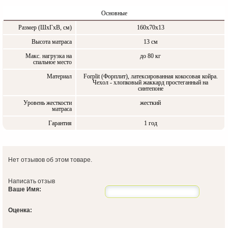
Основные
Размер (ШxГxВ, см)
160х70х13
Высота матраса
13 см
Макс. нагрузка на
до 80 кг
спальное место
Материал
Forplit (Форплит), латексированная кокосовая койра.
Чехол - хлопковый жаккард простеганный на
синтепоне
Уровень жесткости
жесткий
матраса
Гарантия
1 год
Нет отзывов об этом товаре.
Написать отзыв
Ваше Имя:
Оценка: