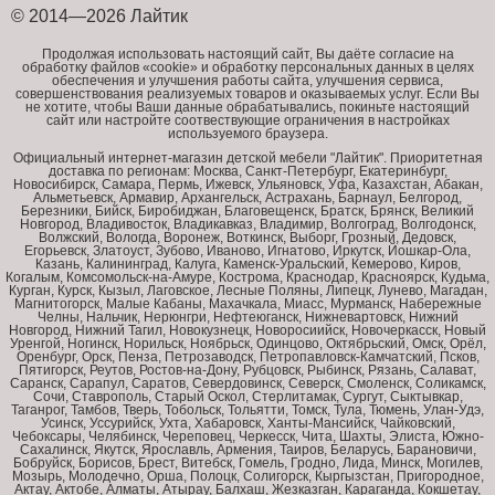
© 2014—2026 Лайтик
Продолжая использовать настоящий сайт, Вы даёте согласие на
обработку файлов «cookie» и обработку персональных данных в целях
обеспечения и улучшения работы сайта, улучшения сервиса,
совершенствования реализуемых товаров и оказываемых услуг. Если Вы
не хотите, чтобы Ваши данные обрабатывались, покиньте настоящий
сайт или настройте соотвествующие ограничения в настройках
используемого браузера.
Официальный интернет-магазин детской мебели "Лайтик". Приоритетная
доставка по регионам: Москва, Санкт-Петербург, Екатеринбург,
Новосибирск, Самара, Пермь, Ижевск, Ульяновск, Уфа, Казахстан, Абакан,
Альметьевск, Армавир, Архангельск, Астрахань, Барнаул, Белгород,
Березники, Бийск, Биробиджан, Благовещенск, Братск, Брянск, Великий
Новгород, Владивосток, Владикавказ, Владимир, Волгоград, Волгодонск,
Волжский, Вологда, Воронеж, Воткинск, Выборг, Грозный, Дедовск,
Егорьевск, Златоуст, Зубово, Иваново, Игнатово, Иркутск, Йошкар-Ола,
Казань, Калининград, Калуга, Каменск-Уральский, Кемерово, Киров,
Когалым, Комсомольск-на-Амуре, Кострома, Краснодар, Красноярск, Кудьма,
Курган, Курск, Кызыл, Лаговское, Лесные Поляны, Липецк, Лунево, Магадан,
Магнитогорск, Малые Кабаны, Махачкала, Миасс, Мурманск, Набережные
Челны, Нальчик, Нерюнгри, Нефтеюганск, Нижневартовск, Нижний
Новгород, Нижний Тагил, Новокузнецк, Новоросиийск, Новочеркасск, Новый
Уренгой, Ногинск, Норильск, Ноябрьск, Одинцово, Октябрьский, Омск, Орёл,
Оренбург, Орск, Пенза, Петрозаводск, Петропавловск-Камчатский, Псков,
Пятигорск, Реутов, Ростов-на-Дону, Рубцовск, Рыбинск, Рязань, Салават,
Саранск, Сарапул, Саратов, Севердовинск, Северск, Смоленск, Соликамск,
Сочи, Ставрополь, Старый Оскол, Стерлитамак, Сургут, Сыктывкар,
Таганрог, Тамбов, Тверь, Тобольск, Тольятти, Томск, Тула, Тюмень, Улан-Удэ,
Усинск, Уссурийск, Ухта, Хабаровск, Ханты-Мансийск, Чайковский,
Чебоксары, Челябинск, Череповец, Черкесск, Чита, Шахты, Элиста, Южно-
Сахалинск, Якутск, Ярославль, Армения, Таиров, Беларусь, Барановичи,
Бобруйск, Борисов, Брест, Витебск, Гомель, Гродно, Лида, Минск, Могилев,
Мозырь, Молодечно, Орша, Полоцк, Солигорск, Кыргызстан, Пригородное,
Актау, Актобе, Алматы, Атырау, Балхаш, Жезказган, Караганда, Кокшетау,