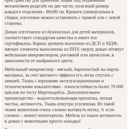
пространству для хранения. Ящик под подъёмным
механизмом разделён на две части, полезный размер
каждого отделения - 80х90 см. Кровать универсальна в
сборке, изголовье можно установить с правой или с левой
стороны.
Диван изготовлен из безопасных для детей материалов,
соответствует стандартам качества и имеет все
сертификаты. Каркас кровати выполнен из ДСП и МДФ,
мягкие элементы выполнены из ППУ, сверху диван обтянут
мебельным микровелюром, рогожкой или шениллом, в
зависимости от выбранного цвета.
Мебельный микровелюр - мягкий, бархатистый на ощупь
материал, за счет матового эффекта его легко спутать с
замшей. Ткань с хорошими эксплуатационными и
техническими показателями - износостойкость более 70 000
циклов по тесту Мартиндейла. Дополнительное
преимущество - водоотталкивающая пропитка, легкая
чистка, антикоготь. Ткань изнутри усиленная. Из такой
ткани животным очень сложно вытянуть нитку. А если
сложно – значит неинтересно. Мебель из ткани антикоготь
в домах с животными просто находка!