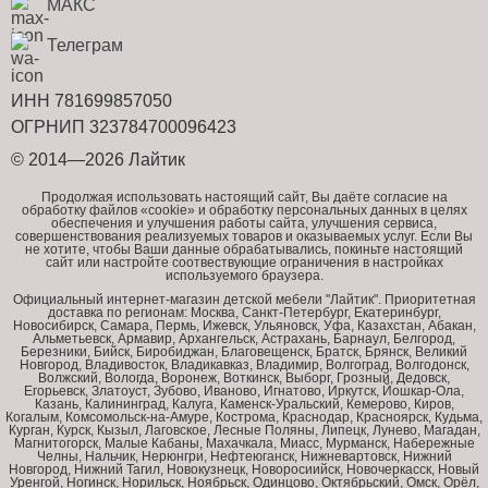
МАКС
Телеграм
ИНН 781699857050
ОГРНИП 323784700096423
© 2014—2026 Лайтик
Продолжая использовать настоящий сайт, Вы даёте согласие на
обработку файлов «cookie» и обработку персональных данных в целях
обеспечения и улучшения работы сайта, улучшения сервиса,
совершенствования реализуемых товаров и оказываемых услуг. Если Вы
не хотите, чтобы Ваши данные обрабатывались, покиньте настоящий
сайт или настройте соотвествующие ограничения в настройках
используемого браузера.
Официальный интернет-магазин детской мебели "Лайтик". Приоритетная
доставка по регионам: Москва, Санкт-Петербург, Екатеринбург,
Новосибирск, Самара, Пермь, Ижевск, Ульяновск, Уфа, Казахстан, Абакан,
Альметьевск, Армавир, Архангельск, Астрахань, Барнаул, Белгород,
Березники, Бийск, Биробиджан, Благовещенск, Братск, Брянск, Великий
Новгород, Владивосток, Владикавказ, Владимир, Волгоград, Волгодонск,
Волжский, Вологда, Воронеж, Воткинск, Выборг, Грозный, Дедовск,
Егорьевск, Златоуст, Зубово, Иваново, Игнатово, Иркутск, Йошкар-Ола,
Казань, Калининград, Калуга, Каменск-Уральский, Кемерово, Киров,
Когалым, Комсомольск-на-Амуре, Кострома, Краснодар, Красноярск, Кудьма,
Курган, Курск, Кызыл, Лаговское, Лесные Поляны, Липецк, Лунево, Магадан,
Магнитогорск, Малые Кабаны, Махачкала, Миасс, Мурманск, Набережные
Челны, Нальчик, Нерюнгри, Нефтеюганск, Нижневартовск, Нижний
Новгород, Нижний Тагил, Новокузнецк, Новоросиийск, Новочеркасск, Новый
Уренгой, Ногинск, Норильск, Ноябрьск, Одинцово, Октябрьский, Омск, Орёл,