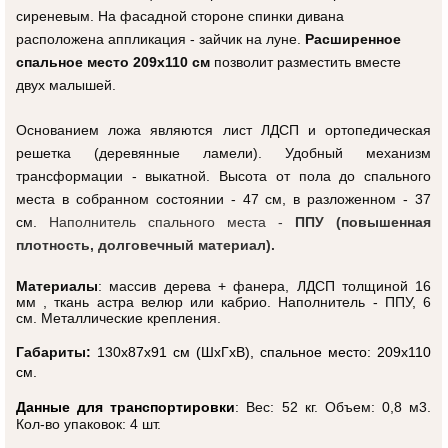
сиреневым. На фасадной стороне спинки дивана
расположена аппликация - зайчик на луне.
Расширенное
спальное место 209х110 см
позволит разместить вместе
двух малышей.
Основанием ложа являются лист ЛДСП и ортопедическая
решетка (деревянные ламели). Удобный механизм
трансформации - выкатной. Высота от пола до спального
места в собранном состоянии - 47 см, в разложенном - 37
см.
Наполнитель спального места -
ППУ (повышенная
плотность, долговечный материал).
Материалы
: массив дерева + фанера, ЛДСП толщиной 16
мм , ткань астра велюр или кабрио. Наполнитель - ППУ, 6
см. Металлические крепления.
Габариты:
130
x87x91 см (ШxГxВ)
, спальное место: 209x110
см.
Данные для транспортировки
:
Вес: 52 кг. Объем: 0,8 м3.
Кол-во упаковок: 4 шт.