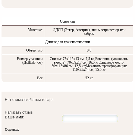
Основные
Материал
ЛДСП (Эггер, Австрия), ткань астра велюр или
кабрио
Данные для транспортировки
Объем, м3
0,8
Размер упаковки
Спинка: 77х115х13 см, 7,5 кг;Боковины (упакованы
(ДxШxВ, см)
вместе): 70х89х17 см, 16,5 кг;Спальное место:
50х115х86 см, 12,5 кг;Механизм трансформации:
110х25х74 см, 15,5 кг
Вес
52 кг
Нет отзывов об этом товаре.
Написать отзыв
Ваше Имя:
Оценка: