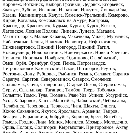
Воронеж, Воткинск, Выборг, Грозный, Дедовск, Егорьевск,
Златоуст, Зубово, Иваново, Игнатово, Иркутск, Йошкар-Ола,
Казань, Калининград, Калуга, Каменск-Уральский, Кемерово,
Киров, Когалым, Комсомольск-на-Амуре, Кострома,
Краснодар, Красноярск, Кудьма, Курган, Курск, Кызыл,
Лаговское, Лесные Поляны, Липецк, Лунево, Магадан,
Магнитогорск, Малые Кабаны, Махачкала, Миасс, Мурманск,
Набережные Челны, Нальчик, Нерюнгри, Нефтеюганск,
Нижневартовск, Нижний Новгород, Нижний Тагил,
Новокузнецк, Новоросиийск, Новочеркасск, Новый Уренгой,
Ногинск, Норильск, Ноябрьск, Одинцово, Октябрьский,
Омск, Орёл, Оренбург, Орск, Пенза, Петрозаводск,
Петропавловск-Камчатский, Псков, Пятигорск, Реутов,
Ростов-на-Дону, Рубцовск, Рыбинск, Рязань, Салават, Саранск,
Сарапул, Саратов, Севердовинск, Северск, Смоленск,
Соликамск, Сочи, Ставрополь, Старый Оскол, Стерлитамак,
Сургут, Сыктывкар, Таганрог, Тамбов, Тверь, Тобольск,
Тольятти, Томск, Тула, Тюмень, Улан-Удэ, Усинск, Уссурийск,
Ухта, Хабаровск, Ханты-Мансийск, Чайковский, Чебоксары,
Челябинск, Череповец, Черкесск, Чита, Шахты, Элиста,
Южно-Сахалинск, Якутск, Ярославль, Армения, Таиров,
Беларусь, Барановичи, Бобруйск, Борисов, Брест, Витебск,
Гомель, Гродно, Лида, Минск, Могилев, Мозырь, Молодечно,
Орша, Полоцк, Солигорск, Кыргызстан, Пригородное, Актау,
Актобе, Алматы, Атырау, Балхаш, Жезказган, Караганда,