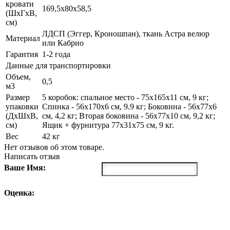
кровати
169,5x80x58,5
(ШxГxВ,
см)
ЛДСП (Эггер, Кроношпан), ткань Астра велюр
Материал
или Кабрио
Гарантия
1-2 года
Данные для транспортировки
Объем,
0,5
м3
Размер
5 коробок: спальное место - 75x165x11 см, 9 кг;
упаковки
Спинка - 56x170x6 см, 9.9 кг; Боковина - 56x77x6
(ДxШxВ,
см, 4,2 кг; Вторая боковина - 56x77x10 см, 9,2 кг;
см)
Ящик + фурнитура 77x31x75 см, 9 кг.
Вес
42 кг
Нет отзывов об этом товаре.
Написать отзыв
Ваше Имя:
Оценка: