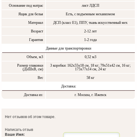
Основание под матрас
лист ЛДСП
Ящик для белья
Есть, с подъемным механизмом
Материал
ДСП (класс Е1), ППУ, ткань искусственный мех
Возраст
2-12 лет
Гарантия
1-2 года
Данные для транспортировки
Объем, м3
0,52 м3
Размер упаковки
3 коробки: 162х55х18 см, 18 кг; 79х51х42 см, 16 кг;
(ДxШxВ, см)
175х77х14 см, 24 кг
Вес
58 кг
Доставка:
Доставка из:
г. Москва, г. Ижевск
Нет отзывов об этом товаре.
Написать отзыв
Ваше Имя: