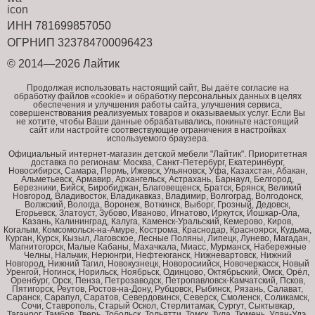
ИНН 781699857050
ОГРНИП 323784700096423
© 2014—2026 Лайтик
Продолжая использовать настоящий сайт, Вы даёте согласие на
обработку файлов «cookie» и обработку персональных данных в целях
обеспечения и улучшения работы сайта, улучшения сервиса,
совершенствования реализуемых товаров и оказываемых услуг. Если Вы
не хотите, чтобы Ваши данные обрабатывались, покиньте настоящий
сайт или настройте соотвествующие ограничения в настройках
используемого браузера.
Официальный интернет-магазин детской мебели "Лайтик". Приоритетная
доставка по регионам: Москва, Санкт-Петербург, Екатеринбург,
Новосибирск, Самара, Пермь, Ижевск, Ульяновск, Уфа, Казахстан, Абакан,
Альметьевск, Армавир, Архангельск, Астрахань, Барнаул, Белгород,
Березники, Бийск, Биробиджан, Благовещенск, Братск, Брянск, Великий
Новгород, Владивосток, Владикавказ, Владимир, Волгоград, Волгодонск,
Волжский, Вологда, Воронеж, Воткинск, Выборг, Грозный, Дедовск,
Егорьевск, Златоуст, Зубово, Иваново, Игнатово, Иркутск, Йошкар-Ола,
Казань, Калининград, Калуга, Каменск-Уральский, Кемерово, Киров,
Когалым, Комсомольск-на-Амуре, Кострома, Краснодар, Красноярск, Кудьма,
Курган, Курск, Кызыл, Лаговское, Лесные Поляны, Липецк, Лунево, Магадан,
Магнитогорск, Малые Кабаны, Махачкала, Миасс, Мурманск, Набережные
Челны, Нальчик, Нерюнгри, Нефтеюганск, Нижневартовск, Нижний
Новгород, Нижний Тагил, Новокузнецк, Новоросиийск, Новочеркасск, Новый
Уренгой, Ногинск, Норильск, Ноябрьск, Одинцово, Октябрьский, Омск, Орёл,
Оренбург, Орск, Пенза, Петрозаводск, Петропавловск-Камчатский, Псков,
Пятигорск, Реутов, Ростов-на-Дону, Рубцовск, Рыбинск, Рязань, Салават,
Саранск, Сарапул, Саратов, Севердовинск, Северск, Смоленск, Соликамск,
Сочи, Ставрополь, Старый Оскол, Стерлитамак, Сургут, Сыктывкар,
Таганрог, Тамбов, Тверь, Тобольск, Тольятти, Томск, Тула, Тюмень, Улан-Удэ,