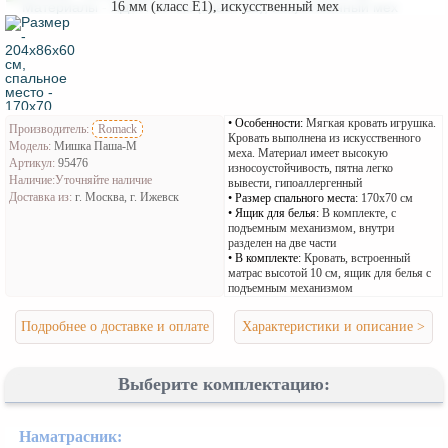
16 мм (класс Е1), искусственный мех
Особенности:
Мягкая кровать игрушка.
Производитель:
Romack
Кровать выполнена из искусственного
Модель:
Мишка Паша-М
меха. Материал имеет высокую
Артикул:
95476
износоустойчивость, пятна легко
Наличие:
Уточняйте наличие
вывести, гипоаллергенный
Доставка из:
г. Москва, г. Ижевск
Размер спального места:
170x70 см
Ящик для белья:
В комплекте, с
подъемным механизмом, внутри
разделен на две части
В комплекте:
Кровать, встроенный
матрас высотой 10 см, ящик для белья с
подъемным механизмом
Подробнее о доставке и оплате
Характеристики и описание >
Выберите комплектацию:
Наматрасник: