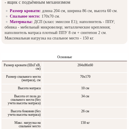
- ящик с подъёмным механизмом
Размер кровати:
длина 204 см, ширина 86 см, высота 60 см.
Спальное место:
170х70 см.
Материалы:
ДСП (класс эмиссии Е1); наполнитель - ППУ;
обивка - мебельный микровелюр; металлические крепления;
наполнитель матраса плотный ППУ 8 см + синтепон 2 см.
Максимальная нагрузка на спальное место - 150 кг.
Основные
Размер кровати (ШxГxВ,
204x86x60
см)
Размер спального места
70х170
(матраса), см
Высота матраса
10 см
Высота от пола до
34 см
спального места (без
учета высоты матраса)
Высота боковин (без
26 см
учета высоты матраса)
Макс. нагрузка на
150 кг
спальное место