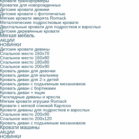
Кровати трансформеры
Кроватки для новорожденных
Детские кровати чердаки
С подъемным механизмом
Детские стулья
Кровать диван с подъемным механизмом
Конверты для новорожденных
Детские кровати домики
Детские кровати с фотопечатью
Мягкие кровати зверята Romack
Мягкие кровати зверята Romack
Молния Маквин
Навесные полки для детской
Кровать диван с бортиками
Фотошторы
Металлические подростковые кровати
Двуспальные кровати для подростков и взрослых
Детские деревянные кровати
Мягкая мебель
Кроватки для новорожденных
Парты школьные
Кровать диван + ящик
АКЦИИ
НОВИНКИ
Детские кровати диваны
Двуспальные кровати для подростков и взрослых
Раскладные диваны и кресла
Спальное место 160х70
Спальное место 160х80
Спальное место 180х80
Спальное место 200х90
Металлические подростковые кровати
Кровать диван для девочки
Кровать диван для мальчика
Кровать диван для 2-х детей
Кровать диван с подъемным механизмом
Кровать для троих детей
Кровать диван с бортиками
Кровать диван + ящик
Раскладные диваны и кресла
Детские деревянные кровати
Мягкие кровати игрушки Romack
Кровати с мягкой спинкой Карлсон
Кровати диваны для подростков и взрослых
Спальное место 200х90
Кровати трансформеры
Спальное место 200х120
Кровать диван с подъемным механизмом
Кровати машины
АКЦИИ
НОВИНКИ