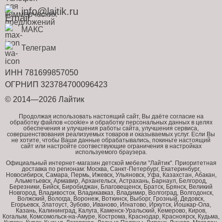
info@laitik.ru
МАКС
Телеграм
ИНН 781699857050
ОГРНИП 323784700096423
© 2014—2026 Лайтик
Продолжая использовать настоящий сайт, Вы даёте согласие на
обработку файлов «cookie» и обработку персональных данных в целях
обеспечения и улучшения работы сайта, улучшения сервиса,
совершенствования реализуемых товаров и оказываемых услуг. Если Вы
не хотите, чтобы Ваши данные обрабатывались, покиньте настоящий
сайт или настройте соотвествующие ограничения в настройках
используемого браузера.
Официальный интернет-магазин детской мебели "Лайтик". Приоритетная
доставка по регионам: Москва, Санкт-Петербург, Екатеринбург,
Новосибирск, Самара, Пермь, Ижевск, Ульяновск, Уфа, Казахстан, Абакан,
Альметьевск, Армавир, Архангельск, Астрахань, Барнаул, Белгород,
Березники, Бийск, Биробиджан, Благовещенск, Братск, Брянск, Великий
Новгород, Владивосток, Владикавказ, Владимир, Волгоград, Волгодонск,
Волжский, Вологда, Воронеж, Воткинск, Выборг, Грозный, Дедовск,
Егорьевск, Златоуст, Зубово, Иваново, Игнатово, Иркутск, Йошкар-Ола,
Казань, Калининград, Калуга, Каменск-Уральский, Кемерово, Киров,
Когалым, Комсомольск-на-Амуре, Кострома, Краснодар, Красноярск, Кудьма,