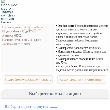
Особенности:
Готовый комплект мебели
Производитель:
Азбука мебели
для школьников: кровать с двумя
Модель:
Фанки Кидз 17 СВ
ящиками, письменный стол с тумбой,
Артикул:
68562
шкаф с ящиками, навесная полка.
Наличие:
Готовность 2-3 недели
Универсальная сборка, безопасная
Доставка из:
г. Москва
конструкция
Размер спального места:
190х80 см
Наполнение шкафа:
Штанга, полка, два
выдвижных ящика
Размер и высота столешницы:
120х60
см, 75 см
Ящик для белья:
В комплекте, два
выдвижных на роликовых направляющих
Подробнее о доставке и оплате
Характеристики и описание >
Выберите комплектацию:
Выберите цвет корпуса: