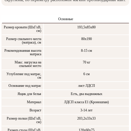
Основные
Размер кровати (ШxГxВ,
193,5x85x80
см)
Размер спального места
80х190
(матраса), см
Рекомендованная высота
8-15 см
матраса
Макс. нагрузка на
70 кг
спальное место
Углубление под матрас,
6 см
см
Основание под матрас
лист ЛДСП
Ящик для белья
Есть, два выдвижных
Материал
ЛДСП класса Е1 (Кроношпан)
Возраст
3-14 лет
Размер полки (ШxГxВ,
203,2х33х33
см)
Размер стола (ШxГxВ,
120х60х75