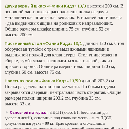
Двухдверный шкаф «Фанки Кидз» 13/3
высотой 200 см. В
основной части шкафа расположены полка сверху и
металлическая штанга для вешалок. В нижней части шкафа
- два выдвижных ящика на роликовых направляющих.
Общие размеры шкафа: ширина 75 см, глубина 52 см,
высота 200 см.
Письменный стол «Фанки Кидз» 13/1
длиной 120 см. Стол
оборудован тумбой с тремя выдвижными ящиками и
выдвижной полкой для клавиатуры. Стол универсален в
сборке, тумба может располагаться как с левой, так и с
правой стороны. Общие размеры стола: ширина 120 см,
глубина 60 см, высота 75 см.
Навесная полка «Фанки Кидз» 13/50
длиной 203,2 см.
Полка разделена на три равные части. По бокам отделы
закрываются дверями, центральная часть открытая. Общие
размеры полки: ширина 203,2 см, глубина 33 см,
высота 33 см.
Основной материал:
ЛДСП (класс Е1, безопасный для
здоровья детей), основание под спальное место - лист ЛДСП,
допустимая нагрузка - 80 кг. Края кровати и столешницы
скруглены, по периметру расположен мягкий противоударный кант.