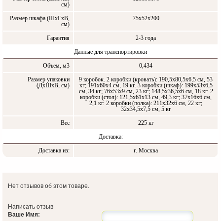
см)
Размер шкафа (ШxГxВ,
75х52х200
см)
Гарантия
2-3 года
Данные для транспортировки
Объем, м3
0,434
Размер упаковки
9 коробок. 2 коробки (кровать): 190,5х80,5х6,5 см, 53
(ДxШxВ, см)
кг; 191х60х4 см, 19 кг. 3 коробки (шкаф): 199х53х6,5
см, 34 кг; 76х53х9 см, 23 кг; 148,5х36,5х6 см, 18 кг. 2
коробки (стол): 121,5х61х13 см, 49,3 кг; 37х16х6 см,
2,1 кг. 2 коробки (полка): 211х32х6 см, 22 кг;
32х34,5х7,5 см, 5 кг
Вес
225 кг
Доставка:
Доставка из:
г. Москва
Нет отзывов об этом товаре.
Написать отзыв
Ваше Имя: