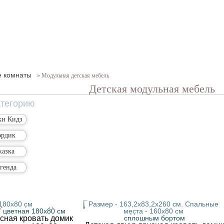
е комнаты
» Модульная детская мебель
Детская модульная мебель
атегорию
ки Кидз
ордик
казка
генда
6х222,6 см. Спальные
 180x80 см
Размер - 163,2х83,2х260 см. Спальные
места - 160x80 см
сная кровать домик