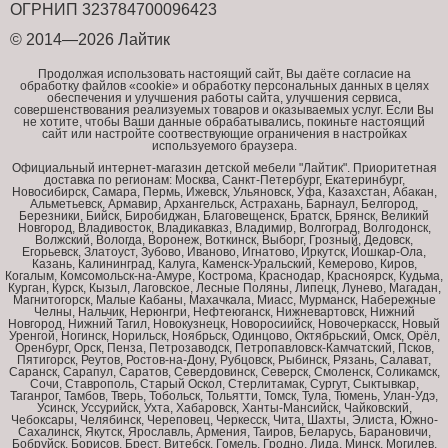
ОГРНИП 323784700096423
© 2014—2026 Лайтик
Продолжая использовать настоящий сайт, Вы даёте согласие на
обработку файлов «cookie» и обработку персональных данных в целях
обеспечения и улучшения работы сайта, улучшения сервиса,
совершенствования реализуемых товаров и оказываемых услуг. Если Вы
не хотите, чтобы Ваши данные обрабатывались, покиньте настоящий
сайт или настройте соотвествующие ограничения в настройках
используемого браузера.
Официальный интернет-магазин детской мебели "Лайтик". Приоритетная
доставка по регионам: Москва, Санкт-Петербург, Екатеринбург,
Новосибирск, Самара, Пермь, Ижевск, Ульяновск, Уфа, Казахстан, Абакан,
Альметьевск, Армавир, Архангельск, Астрахань, Барнаул, Белгород,
Березники, Бийск, Биробиджан, Благовещенск, Братск, Брянск, Великий
Новгород, Владивосток, Владикавказ, Владимир, Волгоград, Волгодонск,
Волжский, Вологда, Воронеж, Воткинск, Выборг, Грозный, Дедовск,
Егорьевск, Златоуст, Зубово, Иваново, Игнатово, Иркутск, Йошкар-Ола,
Казань, Калининград, Калуга, Каменск-Уральский, Кемерово, Киров,
Когалым, Комсомольск-на-Амуре, Кострома, Краснодар, Красноярск, Кудьма,
Курган, Курск, Кызыл, Лаговское, Лесные Поляны, Липецк, Лунево, Магадан,
Магнитогорск, Малые Кабаны, Махачкала, Миасс, Мурманск, Набережные
Челны, Нальчик, Нерюнгри, Нефтеюганск, Нижневартовск, Нижний
Новгород, Нижний Тагил, Новокузнецк, Новоросиийск, Новочеркасск, Новый
Уренгой, Ногинск, Норильск, Ноябрьск, Одинцово, Октябрьский, Омск, Орёл,
Оренбург, Орск, Пенза, Петрозаводск, Петропавловск-Камчатский, Псков,
Пятигорск, Реутов, Ростов-на-Дону, Рубцовск, Рыбинск, Рязань, Салават,
Саранск, Сарапул, Саратов, Севердовинск, Северск, Смоленск, Соликамск,
Сочи, Ставрополь, Старый Оскол, Стерлитамак, Сургут, Сыктывкар,
Таганрог, Тамбов, Тверь, Тобольск, Тольятти, Томск, Тула, Тюмень, Улан-Удэ,
Усинск, Уссурийск, Ухта, Хабаровск, Ханты-Мансийск, Чайковский,
Чебоксары, Челябинск, Череповец, Черкесск, Чита, Шахты, Элиста, Южно-
Сахалинск, Якутск, Ярославль, Армения, Таиров, Беларусь, Барановичи,
Бобруйск, Борисов, Брест, Витебск, Гомель, Гродно, Лида, Минск, Могилев,