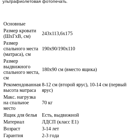
ультрафиолетовая фотопечать.
Основные
Размер кровати
243x113,6x175
(ШxГxВ, см)
Размер
спального места
190x90/190x110
(матраса), см
Размер
выдвижного
180х90 см (вместо ящика)
спального места,
см
Рекомендованная
8-12 см (второй ярус), 10-14 см (первый
высота матраса
ярус)
Макс. нагрузка
на спальное
70 кг
место
Ящик для белья
Есть, выдвижной
Материал
ЛДСП (класс Е1)
Возраст
3-14 лет
Гарантия
2-3 года