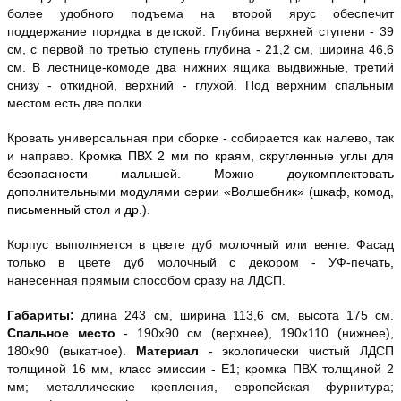
более удобного подъема на второй ярус обеспечит
поддержание порядка в детской. Глубина верхней ступени - 39
см, с первой по третью ступень глубина - 21,2 см, ширина 46,6
см. В лестнице-комоде два нижних ящика выдвижные, третий
снизу - откидной, верхний - глухой. Под верхним спальным
местом есть две полки.
Кровать универсальная при сборке - собирается как налево, так
и направо.
Кромка ПВХ 2 мм по краям, скругленные углы для
безопасности малышей. Можно доукомплектовать
дополнительными модулями серии
«Волшебник» (шкаф, комод,
письменный стол и др.).
Корпус выполняется в цвете дуб молочный или венге. Фасад
только в цвете дуб молочный с декором
- УФ-печать,
нанесенная прямым способом сразу на ЛДСП.
Габариты:
длина 243 см, ширина 113,6 см, высота 175 см.
Спальное место
- 190х90 см (верхнее), 190х110 (нижнее),
180х90 (выкатное).
Материал
- экологически чистый ЛДСП
толщиной 16 мм, класс эмиссии - Е1; кромка ПВХ толщиной 2
мм; металлические крепления, европейская фурнитура;