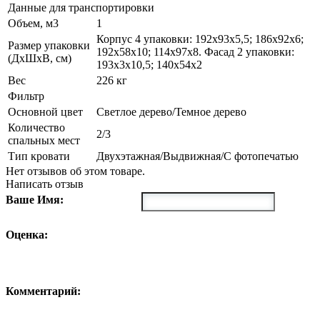
Данные для транспортировки
Объем, м3
1
Корпус 4 упаковки: 192х93х5,5; 186х92х6;
Размер упаковки
192х58х10; 114х97х8. Фасад 2 упаковки:
(ДxШxВ, см)
193х3х10,5; 140х54х2
Вес
226 кг
Фильтр
Основной цвет
Светлое дерево/Темное дерево
Количество
2/3
спальных мест
Тип кровати
Двухэтажная/Выдвижная/С фотопечатью
Нет отзывов об этом товаре.
Написать отзыв
Ваше Имя:
Оценка:
Комментарий: