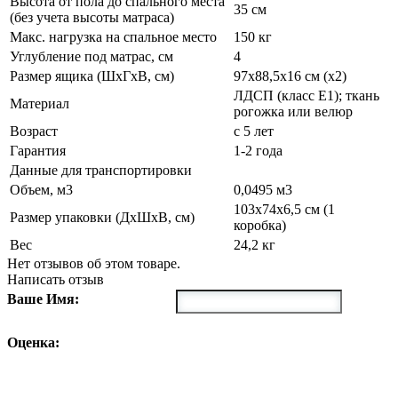
Высота от пола до спального места
35 см
(без учета высоты матраса)
Макс. нагрузка на спальное место
150 кг
Углубление под матрас, см
4
Размер ящика (ШxГxВ, см)
97х88,5х16 см (x2)
ЛДСП (класс Е1); ткань
Материал
рогожка или велюр
Возраст
с 5 лет
Гарантия
1-2 года
Данные для транспортировки
Объем, м3
0,0495 м3
103х74х6,5 см (1
Размер упаковки (ДxШxВ, см)
коробка)
Вес
24,2 кг
Нет отзывов об этом товаре.
Написать отзыв
Ваше Имя:
Оценка: