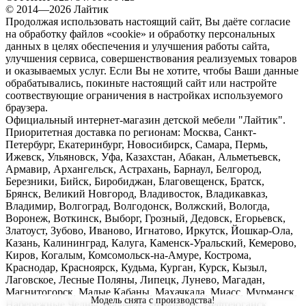
© 2014—2026 Лайтик
Продолжая использовать настоящий сайт, Вы даёте согласие
на обработку файлов «cookie» и обработку персональных
данных в целях обеспечения и улучшения работы сайта,
улучшения сервиса, совершенствования реализуемых товаров
и оказываемых услуг. Если Вы не хотите, чтобы Ваши данные
обрабатывались, покиньте настоящий сайт или настройте
соотвествующие ограничения в настройках используемого
браузера.
Официальный интернет-магазин детской мебели "Лайтик".
Приоритетная доставка по регионам: Москва, Санкт-
Петербург, Екатеринбург, Новосибирск, Самара, Пермь,
Ижевск, Ульяновск, Уфа, Казахстан, Абакан, Альметьевск,
Армавир, Архангельск, Астрахань, Барнаул, Белгород,
Березники, Бийск, Биробиджан, Благовещенск, Братск,
Брянск, Великий Новгород, Владивосток, Владикавказ,
Владимир, Волгоград, Волгодонск, Волжский, Вологда,
Воронеж, Воткинск, Выборг, Грозный, Дедовск, Егорьевск,
Златоуст, Зубово, Иваново, Игнатово, Иркутск, Йошкар-Ола,
Казань, Калининград, Калуга, Каменск-Уральский, Кемерово,
Киров, Когалым, Комсомольск-на-Амуре, Кострома,
Краснодар, Красноярск, Кудьма, Курган, Курск, Кызыл,
Лаговское, Лесные Поляны, Липецк, Лунево, Магадан,
Магнитогорск, Малые Кабаны, Махачкала, Миасс, Мурманск,
Модель снята с производства!
Набережные Челны, Нальчик, Нерюнгри, Нефтеюганск,