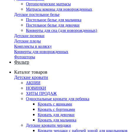
Ортопедические матрасы
Матрасы коконы для новорожденных
Детское постельное белье
Постельное белье для мальчика
Постельное белье для девочки
Конверты для сна (для новорожденных)
Детские пеленки
Детские пледы
Комплекты в коляску
Конверты для новорожденных
Фотошторы
Фильтр
Каталог товаров
Детские кровати
АКЦИИ
НОВИНКИ
ХИТЫ ПРОДАЖ
Односпальные кровати для ребенка
Кровать с ящиками
Кровать с бортиками
Кровать для девочки
Кровать для мальчика
Детские кровати чердаки
Кровати чердаки с рабочей зоной для школьников