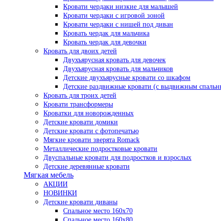
Кровати чердаки низкие для малышей
Кровати чердаки с игровой зоной
Кровати чердаки с нишей под диван
Кровать чердак для мальчика
Кровать чердак для девочки
Кровать для двоих детей
Двухъярусная кровать для девочек
Двухъярусная кровать для мальчиков
Детские двухъярусные кровати со шкафом
Детские раздвижные кровати (с выдвижным спальн
Кровать для троих детей
Кровати трансформеры
Кроватки для новорожденных
Детские кровати домики
Детские кровати с фотопечатью
Мягкие кровати зверята Romack
Металлические подростковые кровати
Двуспальные кровати для подростков и взрослых
Детские деревянные кровати
Мягкая мебель
АКЦИИ
НОВИНКИ
Детские кровати диваны
Спальное место 160х70
Спальное место 160х80