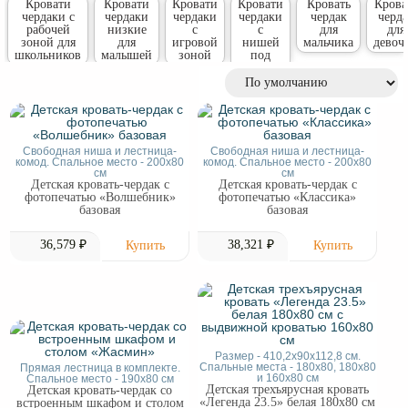
Кровати
Кровати
Кровати
Кровати
Кровать
Крова
чердаки с
чердаки
чердаки
чердаки
чердак
черда
рабочей
низкие
с
с
для
для
зоной для
для
игровой
нишей
мальчика
девоч
школьников
малышей
зоной
под
диван
Свободная ниша и лестница-
Свободная ниша и лестница-
комод. Спальное место - 200x80
комод. Спальное место - 200x80
см
см
Детская кровать-чердак с
Детская кровать-чердак с
фотопечатью «Волшебник»
фотопечатью «Классика»
базовая
базовая
36,579 ₽
38,321 ₽
Размер - 410,2х90х112,8 см.
Спальные места - 180x80, 180х80
Прямая лестница в комплекте.
и 160х80 см
Спальное место - 190x80 см
Детская трехъярусная кровать
Детская кровать-чердак со
«Легенда 23.5» белая 180х80 см
встроенным шкафом и столом