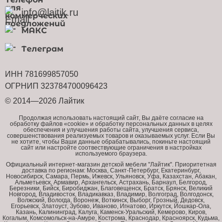
info@laitik.ru
МАКС
Телеграм
ИНН 781699857050
ОГРНИП 323784700096423
© 2014—2026 Лайтик
Продолжая использовать настоящий сайт, Вы даёте согласие на
обработку файлов «cookie» и обработку персональных данных в целях
обеспечения и улучшения работы сайта, улучшения сервиса,
совершенствования реализуемых товаров и оказываемых услуг. Если Вы
не хотите, чтобы Ваши данные обрабатывались, покиньте настоящий
сайт или настройте соотвествующие ограничения в настройках
используемого браузера.
Официальный интернет-магазин детской мебели "Лайтик". Приоритетная
доставка по регионам: Москва, Санкт-Петербург, Екатеринбург,
Новосибирск, Самара, Пермь, Ижевск, Ульяновск, Уфа, Казахстан, Абакан,
Альметьевск, Армавир, Архангельск, Астрахань, Барнаул, Белгород,
Березники, Бийск, Биробиджан, Благовещенск, Братск, Брянск, Великий
Новгород, Владивосток, Владикавказ, Владимир, Волгоград, Волгодонск,
Волжский, Вологда, Воронеж, Воткинск, Выборг, Грозный, Дедовск,
Егорьевск, Златоуст, Зубово, Иваново, Игнатово, Иркутск, Йошкар-Ола,
Казань, Калининград, Калуга, Каменск-Уральский, Кемерово, Киров,
Когалым, Комсомольск-на-Амуре, Кострома, Краснодар, Красноярск, Кудьма,