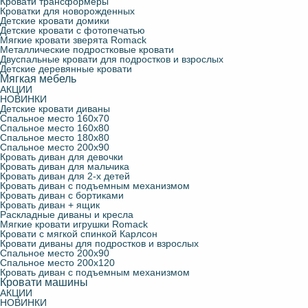
Кровати трансформеры
Кроватки для новорожденных
Детские кровати чердаки
С подъемным механизмом
Детские стулья
Кровать диван с подъемным механизмом
Конверты для новорожденных
Детские кровати домики
Детские кровати с фотопечатью
Мягкие кровати зверята Romack
Мягкие кровати зверята Romack
Молния Маквин
Навесные полки для детской
Кровать диван с бортиками
Фотошторы
Металлические подростковые кровати
Двуспальные кровати для подростков и взрослых
Детские деревянные кровати
Мягкая мебель
Кроватки для новорожденных
Парты школьные
Кровать диван + ящик
АКЦИИ
НОВИНКИ
Детские кровати диваны
Двуспальные кровати для подростков и взрослых
Раскладные диваны и кресла
Спальное место 160х70
Спальное место 160х80
Спальное место 180х80
Спальное место 200х90
Металлические подростковые кровати
Кровать диван для девочки
Кровать диван для мальчика
Кровать диван для 2-х детей
Кровать диван с подъемным механизмом
Кровать для троих детей
Кровать диван с бортиками
Кровать диван + ящик
Раскладные диваны и кресла
Детские деревянные кровати
Мягкие кровати игрушки Romack
Кровати с мягкой спинкой Карлсон
Кровати диваны для подростков и взрослых
Спальное место 200х90
Кровати трансформеры
Спальное место 200х120
Кровать диван с подъемным механизмом
Кровати машины
АКЦИИ
НОВИНКИ