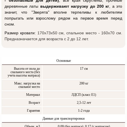
- безопасный для детей)
, все края скруглены, прочные
деревянные латы
выдерживают нагрузку до 200 кг
, а это
значит, что "Зверята" вполне терпеливы к любителям
попрыгать или взрослому рядом на первое время перед
сном.
Размер кровати:
170х73х50 см, спальное место - 160x70 см.
Предназначается для возраста с 2 до 12 лет.
Основные
Высота от пола до
17 см
спального места (без
учета высоты матраса)
Макс. нагрузка на
200 кг
спальное место
Материал
ЛДСП (класс Е1)
Возраст
2,5-12 лет
Гарантия
1-2 года
Данные для транспортировки
Объем, м3
0,09 (без матраса), 0,17 (с матрасом)