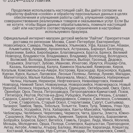
© 2014—2026 Лайтик
Продолжая использовать настоящий сайт, Вы даёте согласие на
обработку файлов «cookie» и обработку персональных данных в целях
обеспечения и улучшения работы сайта, улучшения сервиса,
совершенствования реализуемых товаров и оказываемых услуг. Если Вы
не хотите, чтобы Ваши данные обрабатывались, покиньте настоящий
сайт или настройте соотвествующие ограничения в настройках
используемого браузера.
Официальный интернет-магазин детской мебели "Лайтик". Приоритетная
доставка по регионам: Москва, Санкт-Петербург, Екатеринбург,
Новосибирск, Самара, Пермь, Ижевск, Ульяновск, Уфа, Казахстан, Абакан,
Альметьевск, Армавир, Архангельск, Астрахань, Барнаул, Белгород,
Березники, Бийск, Биробиджан, Благовещенск, Братск, Брянск, Великий
Новгород, Владивосток, Владикавказ, Владимир, Волгоград, Волгодонск,
Волжский, Вологда, Воронеж, Воткинск, Выборг, Грозный, Дедовск,
Егорьевск, Златоуст, Зубово, Иваново, Игнатово, Иркутск, Йошкар-Ола,
Казань, Калининград, Калуга, Каменск-Уральский, Кемерово, Киров,
Когалым, Комсомольск-на-Амуре, Кострома, Краснодар, Красноярск, Кудьма,
Курган, Курск, Кызыл, Лаговское, Лесные Поляны, Липецк, Лунево, Магадан,
Магнитогорск, Малые Кабаны, Махачкала, Миасс, Мурманск, Набережные
Челны, Нальчик, Нерюнгри, Нефтеюганск, Нижневартовск, Нижний
Новгород, Нижний Тагил, Новокузнецк, Новоросиийск, Новочеркасск, Новый
Уренгой, Ногинск, Норильск, Ноябрьск, Одинцово, Октябрьский, Омск, Орёл,
Оренбург, Орск, Пенза, Петрозаводск, Петропавловск-Камчатский, Псков,
Пятигорск, Реутов, Ростов-на-Дону, Рубцовск, Рыбинск, Рязань, Салават,
Саранск, Сарапул, Саратов, Севердовинск, Северск, Смоленск, Соликамск,
Сочи, Ставрополь, Старый Оскол, Стерлитамак, Сургут, Сыктывкар,
Таганрог, Тамбов, Тверь, Тобольск, Тольятти, Томск, Тула, Тюмень, Улан-Удэ,
Усинск, Уссурийск, Ухта, Хабаровск, Ханты-Мансийск, Чайковский,
Чебоксары, Челябинск, Череповец, Черкесск, Чита, Шахты, Элиста, Южно-
Сахалинск, Якутск, Ярославль, Армения, Таиров, Беларусь, Барановичи,
Бобруйск, Борисов, Брест, Витебск, Гомель, Гродно, Лида, Минск, Могилев,
Мозырь, Молодечно, Орша, Полоцк, Солигорск, Кыргызстан, Пригородное,
Актау, Актобе, Алматы, Атырау, Балхаш, Жезказган, Караганда, Кокшетау,
Костанай, Кызылорда, Нур-Султан, Павлодар, Петропавловск, Семей,