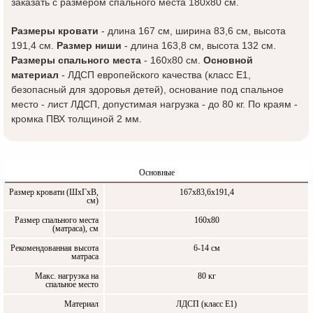
заказать с размером спального места 180x80 см.
Размеры кровати
- длина 167 см, ширина 83,6 см, высота
191,4 см.
Размер ниши
- длина 163,8 см, высота 132 см.
Размеры спального места
- 160x80 см.
Основной
материал
- ЛДСП европейского качества (класс Е1,
безопасный для здоровья детей), основание под спальное
место - лист ЛДСП, допустимая нагрузка - до 80 кг. По краям -
кромка ПВХ толщиной 2 мм.
Основные
Размер кровати (ШxГxВ,
167х83,6х191,4
см)
Размер спального места
160x80
(матраса), см
Рекомендованная высота
6-14 см
матраса
Макс. нагрузка на
80 кг
спальное место
Материал
ЛДСП (класс Е1)