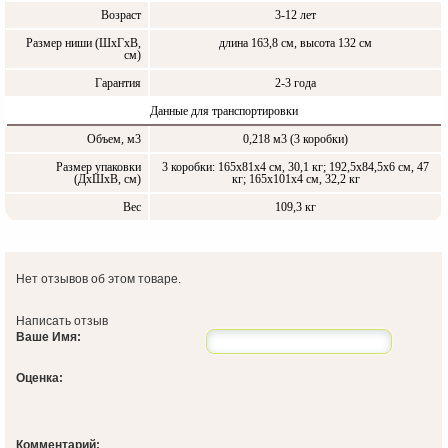
Возраст
3-12 лет
Размер ниши (ШxГxВ,
длина 163,8 см, высота 132 см
см)
Гарантия
2-3 года
Данные для транспортировки
Объем, м3
0,218 м3 (3 коробки)
Размер упаковки
3 коробки: 165х81х4 см, 30,1 кг; 192,5х84,5х6 см, 47
(ДxШxВ, см)
кг; 165х101х4 см, 32,2 кг
Вес
109,3 кг
Нет отзывов об этом товаре.
Написать отзыв
Ваше Имя:
Оценка:
Комментарий: