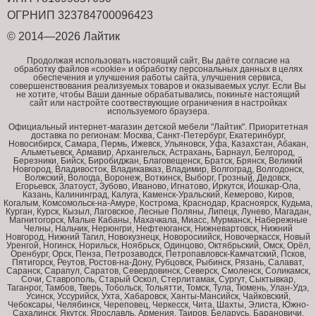
ОГРНИП 323784700096423
© 2014—2026 Лайтик
Продолжая использовать настоящий сайт, Вы даёте согласие на
обработку файлов «cookie» и обработку персональных данных в целях
обеспечения и улучшения работы сайта, улучшения сервиса,
совершенствования реализуемых товаров и оказываемых услуг. Если Вы
не хотите, чтобы Ваши данные обрабатывались, покиньте настоящий
сайт или настройте соотвествующие ограничения в настройках
используемого браузера.
Официальный интернет-магазин детской мебели "Лайтик". Приоритетная
доставка по регионам: Москва, Санкт-Петербург, Екатеринбург,
Новосибирск, Самара, Пермь, Ижевск, Ульяновск, Уфа, Казахстан, Абакан,
Альметьевск, Армавир, Архангельск, Астрахань, Барнаул, Белгород,
Березники, Бийск, Биробиджан, Благовещенск, Братск, Брянск, Великий
Новгород, Владивосток, Владикавказ, Владимир, Волгоград, Волгодонск,
Волжский, Вологда, Воронеж, Воткинск, Выборг, Грозный, Дедовск,
Егорьевск, Златоуст, Зубово, Иваново, Игнатово, Иркутск, Йошкар-Ола,
Казань, Калининград, Калуга, Каменск-Уральский, Кемерово, Киров,
Когалым, Комсомольск-на-Амуре, Кострома, Краснодар, Красноярск, Кудьма,
Курган, Курск, Кызыл, Лаговское, Лесные Поляны, Липецк, Лунево, Магадан,
Магнитогорск, Малые Кабаны, Махачкала, Миасс, Мурманск, Набережные
Челны, Нальчик, Нерюнгри, Нефтеюганск, Нижневартовск, Нижний
Новгород, Нижний Тагил, Новокузнецк, Новоросиийск, Новочеркасск, Новый
Уренгой, Ногинск, Норильск, Ноябрьск, Одинцово, Октябрьский, Омск, Орёл,
Оренбург, Орск, Пенза, Петрозаводск, Петропавловск-Камчатский, Псков,
Пятигорск, Реутов, Ростов-на-Дону, Рубцовск, Рыбинск, Рязань, Салават,
Саранск, Сарапул, Саратов, Севердовинск, Северск, Смоленск, Соликамск,
Сочи, Ставрополь, Старый Оскол, Стерлитамак, Сургут, Сыктывкар,
Таганрог, Тамбов, Тверь, Тобольск, Тольятти, Томск, Тула, Тюмень, Улан-Удэ,
Усинск, Уссурийск, Ухта, Хабаровск, Ханты-Мансийск, Чайковский,
Чебоксары, Челябинск, Череповец, Черкесск, Чита, Шахты, Элиста, Южно-
Сахалинск, Якутск, Ярославль, Армения, Таиров, Беларусь, Барановичи,