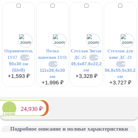
Ограничитель
Полка
Стеллаж Зигзаг
Стеллаж для
13/17
навесная 13/11
ДС-25
книг ДС-23
90x30 см
49,4х87,8х22,2
(ШxВ)
см
111x28,4x30
56,8х55,9х30,2
+1,593 ₽
+3,328 ₽
см
см
+1,996 ₽
+3,727 ₽
24,930 ₽
в корзину
Подробное описание и полные характеристики