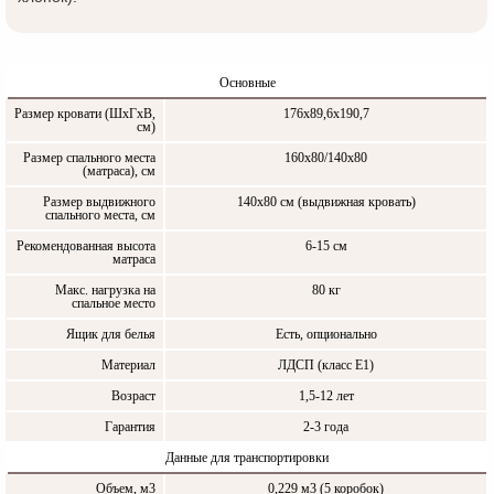
Основные
Размер кровати (ШxГxВ,
176х89,6х190,7
см)
Размер спального места
160x80/140х80
(матраса), см
Размер выдвижного
140х80 см (выдвижная кровать)
спального места, см
Рекомендованная высота
6-15 см
матраса
Макс. нагрузка на
80 кг
спальное место
Ящик для белья
Есть, опционально
Материал
ЛДСП (класс Е1)
Возраст
1,5-12 лет
Гарантия
2-3 года
Данные для транспортировки
Объем, м3
0,229 м3 (5 коробок)