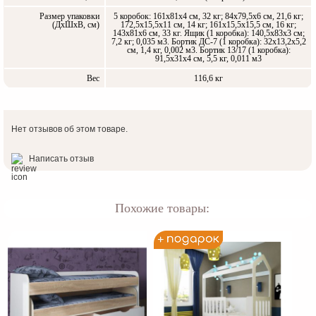
Размер упаковки
5 коробок: 161х81х4 см, 32 кг; 84х79,5х6 см, 21,6 кг;
(ДxШxВ, см)
172,5х15,5х11 см, 14 кг; 161х15,5х15,5 см, 16 кг;
143х81х6 см, 33 кг. Ящик (1 коробка): 140,5х83х3 см;
7,2 кг; 0,035 м3. Бортик ДС-7 (1 коробка): 32х13,2х5,2
см, 1,4 кг, 0,002 м3. Бортик 13/17 (1 коробка):
91,5х31х4 см, 5,5 кг, 0,011 м3
Вес
116,6 кг
Нет отзывов об этом товаре.
Написать отзыв
Похожие товары: