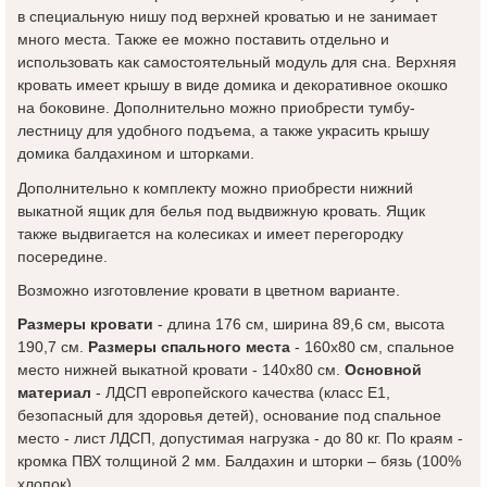
в специальную нишу под верхней кроватью и не занимает
много места. Также ее можно поставить отдельно и
использовать как самостоятельный модуль для сна. Верхняя
кровать имеет крышу в виде домика и декоративное окошко
на боковине. Дополнительно можно приобрести тумбу-
лестницу для удобного подъема, а также украсить крышу
домика балдахином и шторками.
Дополнительно к комплекту можно приобрести нижний
выкатной ящик для белья под выдвижную кровать. Ящик
также выдвигается на колесиках и имеет перегородку
посередине.
Возможно изготовление кровати в цветном варианте.
Размеры кровати
- длина 176 см, ширина 89,6 см, высота
190,7 см.
Размеры спального места
- 160x80 см, спальное
место нижней выкатной кровати - 140х80 см.
Основной
материал
- ЛДСП европейского качества (класс Е1,
безопасный для здоровья детей), основание под спальное
место - лист ЛДСП, допустимая нагрузка - до 80 кг. По краям -
кромка ПВХ толщиной 2 мм. Балдахин и шторки – бязь (100%
хлопок).