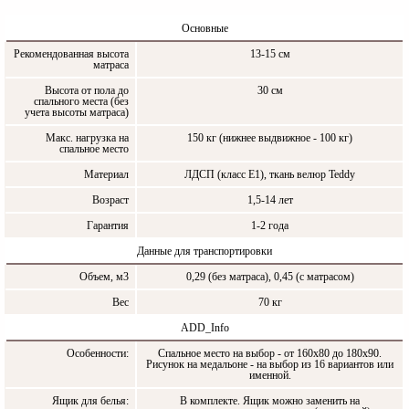
Основные
Рекомендованная высота
13-15 см
матраса
Высота от пола до
30 см
спального места (без
учета высоты матраса)
Макс. нагрузка на
150 кг (нижнее выдвижное - 100 кг)
спальное место
Материал
ЛДСП (класс Е1), ткань велюр Teddy
Возраст
1,5-14 лет
Гарантия
1-2 года
Данные для транспортировки
Объем, м3
0,29 (без матраса), 0,45 (с матрасом)
Вес
70 кг
ADD_Info
Особенности:
Спальное место на выбор - от 160x80 до 180x90.
Рисунок на медальоне - на выбор из 16 вариантов или
именной.
Ящик для белья:
В комплекте. Ящик можно заменить на