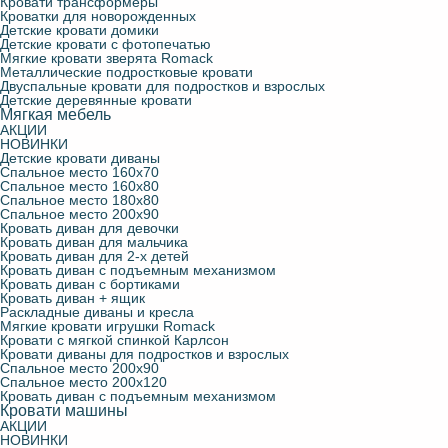
Кровати трансформеры
Кроватки для новорожденных
Детские кровати чердаки
С подъемным механизмом
Детские стулья
Кровать диван с подъемным механизмом
Конверты для новорожденных
Детские кровати домики
Детские кровати с фотопечатью
Мягкие кровати зверята Romack
Мягкие кровати зверята Romack
Молния Маквин
Навесные полки для детской
Кровать диван с бортиками
Фотошторы
Металлические подростковые кровати
Двуспальные кровати для подростков и взрослых
Детские деревянные кровати
Мягкая мебель
Кроватки для новорожденных
Парты школьные
Кровать диван + ящик
АКЦИИ
НОВИНКИ
Детские кровати диваны
Двуспальные кровати для подростков и взрослых
Раскладные диваны и кресла
Спальное место 160х70
Спальное место 160х80
Спальное место 180х80
Спальное место 200х90
Металлические подростковые кровати
Кровать диван для девочки
Кровать диван для мальчика
Кровать диван для 2-х детей
Кровать диван с подъемным механизмом
Кровать для троих детей
Кровать диван с бортиками
Кровать диван + ящик
Раскладные диваны и кресла
Детские деревянные кровати
Мягкие кровати игрушки Romack
Кровати с мягкой спинкой Карлсон
Кровати диваны для подростков и взрослых
Спальное место 200х90
Кровати трансформеры
Спальное место 200х120
Кровать диван с подъемным механизмом
Кровати машины
АКЦИИ
НОВИНКИ