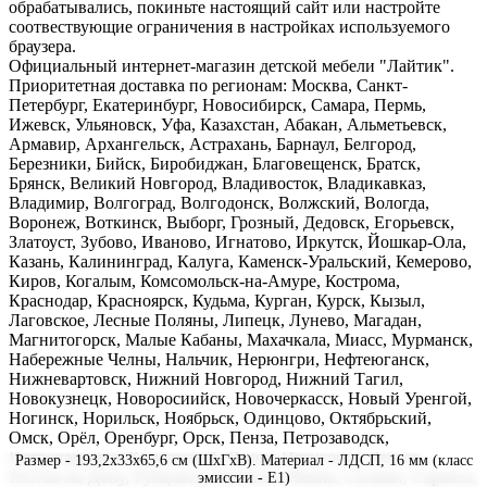
обрабатывались, покиньте настоящий сайт или настройте
соотвествующие ограничения в настройках используемого
браузера.
Официальный интернет-магазин детской мебели "Лайтик".
Приоритетная доставка по регионам: Москва, Санкт-
Петербург, Екатеринбург, Новосибирск, Самара, Пермь,
Ижевск, Ульяновск, Уфа, Казахстан, Абакан, Альметьевск,
Армавир, Архангельск, Астрахань, Барнаул, Белгород,
Березники, Бийск, Биробиджан, Благовещенск, Братск,
Брянск, Великий Новгород, Владивосток, Владикавказ,
Владимир, Волгоград, Волгодонск, Волжский, Вологда,
Воронеж, Воткинск, Выборг, Грозный, Дедовск, Егорьевск,
Златоуст, Зубово, Иваново, Игнатово, Иркутск, Йошкар-Ола,
Казань, Калининград, Калуга, Каменск-Уральский, Кемерово,
Киров, Когалым, Комсомольск-на-Амуре, Кострома,
Краснодар, Красноярск, Кудьма, Курган, Курск, Кызыл,
Лаговское, Лесные Поляны, Липецк, Лунево, Магадан,
Магнитогорск, Малые Кабаны, Махачкала, Миасс, Мурманск,
Набережные Челны, Нальчик, Нерюнгри, Нефтеюганск,
Нижневартовск, Нижний Новгород, Нижний Тагил,
Новокузнецк, Новоросиийск, Новочеркасск, Новый Уренгой,
Ногинск, Норильск, Ноябрьск, Одинцово, Октябрьский,
Омск, Орёл, Оренбург, Орск, Пенза, Петрозаводск,
Петропавловск-Камчатский, Псков, Пятигорск, Реутов,
Размер - 193,2x33x65,6 см (ШхГхВ). Материал - ЛДСП, 16 мм (класс
Ростов-на-Дону, Рубцовск, Рыбинск, Рязань, Салават, Саранск,
эмиссии - Е1)