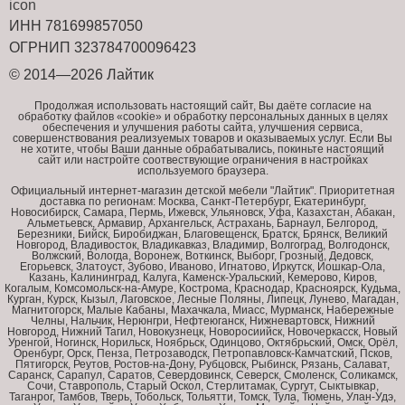
ИНН 781699857050
ОГРНИП 323784700096423
© 2014—2026 Лайтик
Продолжая использовать настоящий сайт, Вы даёте согласие на
обработку файлов «cookie» и обработку персональных данных в целях
обеспечения и улучшения работы сайта, улучшения сервиса,
совершенствования реализуемых товаров и оказываемых услуг. Если Вы
не хотите, чтобы Ваши данные обрабатывались, покиньте настоящий
сайт или настройте соотвествующие ограничения в настройках
используемого браузера.
Официальный интернет-магазин детской мебели "Лайтик". Приоритетная
доставка по регионам: Москва, Санкт-Петербург, Екатеринбург,
Новосибирск, Самара, Пермь, Ижевск, Ульяновск, Уфа, Казахстан, Абакан,
Альметьевск, Армавир, Архангельск, Астрахань, Барнаул, Белгород,
Березники, Бийск, Биробиджан, Благовещенск, Братск, Брянск, Великий
Новгород, Владивосток, Владикавказ, Владимир, Волгоград, Волгодонск,
Волжский, Вологда, Воронеж, Воткинск, Выборг, Грозный, Дедовск,
Егорьевск, Златоуст, Зубово, Иваново, Игнатово, Иркутск, Йошкар-Ола,
Казань, Калининград, Калуга, Каменск-Уральский, Кемерово, Киров,
Когалым, Комсомольск-на-Амуре, Кострома, Краснодар, Красноярск, Кудьма,
Курган, Курск, Кызыл, Лаговское, Лесные Поляны, Липецк, Лунево, Магадан,
Магнитогорск, Малые Кабаны, Махачкала, Миасс, Мурманск, Набережные
Челны, Нальчик, Нерюнгри, Нефтеюганск, Нижневартовск, Нижний
Новгород, Нижний Тагил, Новокузнецк, Новоросиийск, Новочеркасск, Новый
Уренгой, Ногинск, Норильск, Ноябрьск, Одинцово, Октябрьский, Омск, Орёл,
Оренбург, Орск, Пенза, Петрозаводск, Петропавловск-Камчатский, Псков,
Пятигорск, Реутов, Ростов-на-Дону, Рубцовск, Рыбинск, Рязань, Салават,
Саранск, Сарапул, Саратов, Севердовинск, Северск, Смоленск, Соликамск,
Сочи, Ставрополь, Старый Оскол, Стерлитамак, Сургут, Сыктывкар,
Таганрог, Тамбов, Тверь, Тобольск, Тольятти, Томск, Тула, Тюмень, Улан-Удэ,