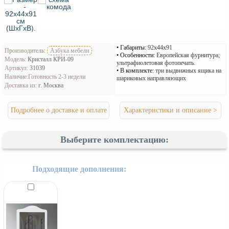
Габариты:
92х44х91
Производитель:
Азбука мебели
Особенности:
Европейская фурнитура;
Модель:
Кристалл КРИ-09
ультрафиолетовая фотопечать.
Артикул:
31039
В комплекте:
три выдвижных ящика на
Наличие:
Готовность 2-3 недели
шариковых направляющих
Доставка из:
г. Москва
Подробнее о доставке и оплате
Характеристики и описание >
Выберите комплектацию:
Подходящие дополнения: