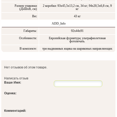
Размер упаковки
2 коробки: 93х45,5х13,2 см, 34 кг; 94х20,5х6,8 см, 9
(ДxШxВ, см)
кг
Вес
43 кг
ADD_Info
Габариты:
92х44х91
Особенности:
Европейская фурнитура; ультрафиолетовая
фотопечать.
В комплекте:
три выдвижных ящика на шариковых направляющих
Нет отзывов об этом товаре.
Написать отзыв
Ваше Имя:
Оценка:
Комментарий: