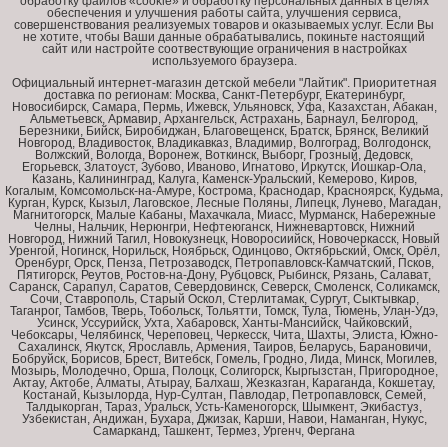
обработку файлов «cookie» и обработку персональных данных в целях
обеспечения и улучшения работы сайта, улучшения сервиса,
совершенствования реализуемых товаров и оказываемых услуг. Если Вы
не хотите, чтобы Ваши данные обрабатывались, покиньте настоящий
сайт или настройте соотвествующие ограничения в настройках
используемого браузера.
Официальный интернет-магазин детской мебели "Лайтик". Приоритетная
доставка по регионам: Москва, Санкт-Петербург, Екатеринбург,
Новосибирск, Самара, Пермь, Ижевск, Ульяновск, Уфа, Казахстан, Абакан,
Альметьевск, Армавир, Архангельск, Астрахань, Барнаул, Белгород,
Березники, Бийск, Биробиджан, Благовещенск, Братск, Брянск, Великий
Новгород, Владивосток, Владикавказ, Владимир, Волгоград, Волгодонск,
Волжский, Вологда, Воронеж, Воткинск, Выборг, Грозный, Дедовск,
Егорьевск, Златоуст, Зубово, Иваново, Игнатово, Иркутск, Йошкар-Ола,
Казань, Калининград, Калуга, Каменск-Уральский, Кемерово, Киров,
Когалым, Комсомольск-на-Амуре, Кострома, Краснодар, Красноярск, Кудьма,
Курган, Курск, Кызыл, Лаговское, Лесные Поляны, Липецк, Лунево, Магадан,
Магнитогорск, Малые Кабаны, Махачкала, Миасс, Мурманск, Набережные
Челны, Нальчик, Нерюнгри, Нефтеюганск, Нижневартовск, Нижний
Новгород, Нижний Тагил, Новокузнецк, Новоросиийск, Новочеркасск, Новый
Уренгой, Ногинск, Норильск, Ноябрьск, Одинцово, Октябрьский, Омск, Орёл,
Оренбург, Орск, Пенза, Петрозаводск, Петропавловск-Камчатский, Псков,
Пятигорск, Реутов, Ростов-на-Дону, Рубцовск, Рыбинск, Рязань, Салават,
Саранск, Сарапул, Саратов, Севердовинск, Северск, Смоленск, Соликамск,
Сочи, Ставрополь, Старый Оскол, Стерлитамак, Сургут, Сыктывкар,
Таганрог, Тамбов, Тверь, Тобольск, Тольятти, Томск, Тула, Тюмень, Улан-Удэ,
Усинск, Уссурийск, Ухта, Хабаровск, Ханты-Мансийск, Чайковский,
Чебоксары, Челябинск, Череповец, Черкесск, Чита, Шахты, Элиста, Южно-
Сахалинск, Якутск, Ярославль, Армения, Таиров, Беларусь, Барановичи,
Бобруйск, Борисов, Брест, Витебск, Гомель, Гродно, Лида, Минск, Могилев,
Мозырь, Молодечно, Орша, Полоцк, Солигорск, Кыргызстан, Пригородное,
Актау, Актобе, Алматы, Атырау, Балхаш, Жезказган, Караганда, Кокшетау,
Костанай, Кызылорда, Нур-Султан, Павлодар, Петропавловск, Семей,
Талдыкорган, Тараз, Уральск, Усть-Каменогорск, Шымкент, Экибастуз,
Узбекистан, Андижан, Бухара, Джизак, Карши, Навои, Наманган, Нукус,
Самарканд, Ташкент, Термез, Ургенч, Фергана