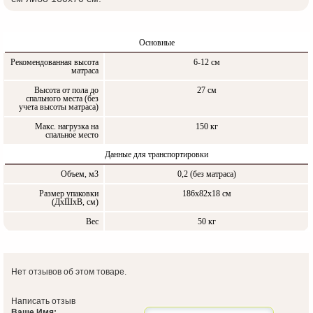
Основные
Рекомендованная высота
6-12 см
матраса
Высота от пола до
27 см
спального места (без
учета высоты матраса)
Макс. нагрузка на
150 кг
спальное место
Данные для транспортировки
Объем, м3
0,2 (без матраса)
Размер упаковки
186х82х18 см
(ДxШxВ, см)
Вес
50 кг
Нет отзывов об этом товаре.
Написать отзыв
Ваше Имя: