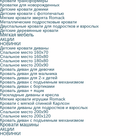
Кровати трансформеры
Кроватки для новорожденных
Детские кровати чердаки
С подъемным механизмом
Детские стулья
Кровать диван с подъемным механизмом
Конверты для новорожденных
Детские кровати домики
Детские кровати с фотопечатью
Мягкие кровати зверята Romack
Мягкие кровати зверята Romack
Молния Маквин
Навесные полки для детской
Кровать диван с бортиками
Фотошторы
Металлические подростковые кровати
Двуспальные кровати для подростков и взрослых
Детские деревянные кровати
Мягкая мебель
Кроватки для новорожденных
Парты школьные
Кровать диван + ящик
АКЦИИ
НОВИНКИ
Детские кровати диваны
Двуспальные кровати для подростков и взрослых
Раскладные диваны и кресла
Спальное место 160х70
Спальное место 160х80
Спальное место 180х80
Спальное место 200х90
Металлические подростковые кровати
Кровать диван для девочки
Кровать диван для мальчика
Кровать диван для 2-х детей
Кровать диван с подъемным механизмом
Кровать для троих детей
Кровать диван с бортиками
Кровать диван + ящик
Раскладные диваны и кресла
Детские деревянные кровати
Мягкие кровати игрушки Romack
Кровати с мягкой спинкой Карлсон
Кровати диваны для подростков и взрослых
Спальное место 200х90
Кровати трансформеры
Спальное место 200х120
Кровать диван с подъемным механизмом
Кровати машины
АКЦИИ
НОВИНКИ