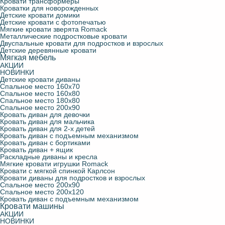
Кровати трансформеры
Кроватки для новорожденных
Детские кровати чердаки
С подъемным механизмом
Детские стулья
Кровать диван с подъемным механизмом
Конверты для новорожденных
Детские кровати домики
Детские кровати с фотопечатью
Мягкие кровати зверята Romack
Мягкие кровати зверята Romack
Молния Маквин
Навесные полки для детской
Кровать диван с бортиками
Фотошторы
Металлические подростковые кровати
Двуспальные кровати для подростков и взрослых
Детские деревянные кровати
Мягкая мебель
Кроватки для новорожденных
Парты школьные
Кровать диван + ящик
АКЦИИ
НОВИНКИ
Детские кровати диваны
Двуспальные кровати для подростков и взрослых
Раскладные диваны и кресла
Спальное место 160х70
Спальное место 160х80
Спальное место 180х80
Спальное место 200х90
Металлические подростковые кровати
Кровать диван для девочки
Кровать диван для мальчика
Кровать диван для 2-х детей
Кровать диван с подъемным механизмом
Кровать для троих детей
Кровать диван с бортиками
Кровать диван + ящик
Раскладные диваны и кресла
Детские деревянные кровати
Мягкие кровати игрушки Romack
Кровати с мягкой спинкой Карлсон
Кровати диваны для подростков и взрослых
Спальное место 200х90
Кровати трансформеры
Спальное место 200х120
Кровать диван с подъемным механизмом
Кровати машины
АКЦИИ
НОВИНКИ