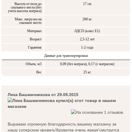
Высота от пола до
17 см
спального места (без
учета высоты матраса)
Макс. нагрузка на
200 кг
спальное место
Материал
ЛДСП (класс Е1)
Возраст
2,5-12 лет
Гарантия
1-2 года
Данные для транспортировки
Объем, м3
0,09 (без матраса), 0,17 (с матрасом)
Вес
25 кг
Лика Башмачникова
от 29.09.2015
Выражаю огромную благодарность вашему магазину за
нашу суперскую кровать!Кроватка очень яркая'смотрится