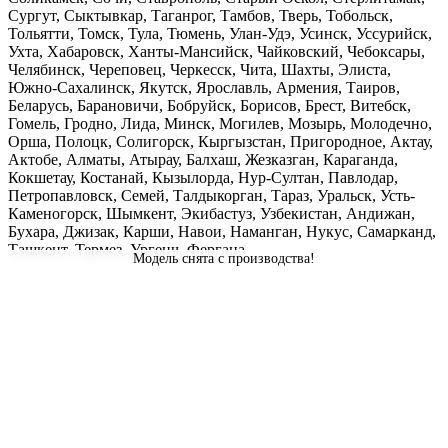
Сургут, Сыктывкар, Таганрог, Тамбов, Тверь, Тобольск,
Тольятти, Томск, Тула, Тюмень, Улан-Удэ, Усинск, Уссурийск,
Ухта, Хабаровск, Ханты-Мансийск, Чайковский, Чебоксары,
Челябинск, Череповец, Черкесск, Чита, Шахты, Элиста,
Южно-Сахалинск, Якутск, Ярославль, Армения, Таиров,
Беларусь, Барановичи, Бобруйск, Борисов, Брест, Витебск,
Гомель, Гродно, Лида, Минск, Могилев, Мозырь, Молодечно,
Орша, Полоцк, Солигорск, Кыргызстан, Пригородное, Актау,
Актобе, Алматы, Атырау, Балхаш, Жезказган, Караганда,
Кокшетау, Костанай, Кызылорда, Нур-Султан, Павлодар,
Петропавловск, Семей, Талдыкорган, Тараз, Уральск, Усть-
Каменогорск, Шымкент, Экибастуз, Узбекистан, Андижан,
Бухара, Джизак, Карши, Навои, Наманган, Нукус, Самарканд,
Ташкент, Термез, Ургенч, Фергана
Модель снята с производства!