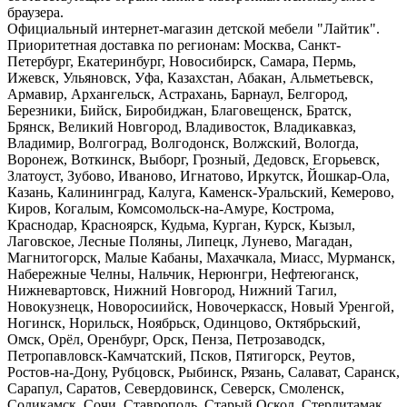
браузера.
Официальный интернет-магазин детской мебели "Лайтик".
Приоритетная доставка по регионам: Москва, Санкт-
Петербург, Екатеринбург, Новосибирск, Самара, Пермь,
Ижевск, Ульяновск, Уфа, Казахстан, Абакан, Альметьевск,
Армавир, Архангельск, Астрахань, Барнаул, Белгород,
Березники, Бийск, Биробиджан, Благовещенск, Братск,
Брянск, Великий Новгород, Владивосток, Владикавказ,
Владимир, Волгоград, Волгодонск, Волжский, Вологда,
Воронеж, Воткинск, Выборг, Грозный, Дедовск, Егорьевск,
Златоуст, Зубово, Иваново, Игнатово, Иркутск, Йошкар-Ола,
Казань, Калининград, Калуга, Каменск-Уральский, Кемерово,
Киров, Когалым, Комсомольск-на-Амуре, Кострома,
Краснодар, Красноярск, Кудьма, Курган, Курск, Кызыл,
Лаговское, Лесные Поляны, Липецк, Лунево, Магадан,
Магнитогорск, Малые Кабаны, Махачкала, Миасс, Мурманск,
Набережные Челны, Нальчик, Нерюнгри, Нефтеюганск,
Нижневартовск, Нижний Новгород, Нижний Тагил,
Новокузнецк, Новоросиийск, Новочеркасск, Новый Уренгой,
Ногинск, Норильск, Ноябрьск, Одинцово, Октябрьский,
Омск, Орёл, Оренбург, Орск, Пенза, Петрозаводск,
Петропавловск-Камчатский, Псков, Пятигорск, Реутов,
Ростов-на-Дону, Рубцовск, Рыбинск, Рязань, Салават, Саранск,
Сарапул, Саратов, Севердовинск, Северск, Смоленск,
Соликамск, Сочи, Ставрополь, Старый Оскол, Стерлитамак,