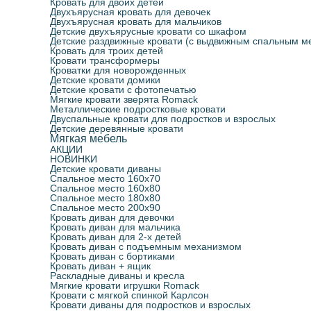
Кровать для двоих детей
Детские кровати чердаки
С подъемным механизмом
Детские стулья
Кровать диван с подъемным механизмом
Конверты для новорожденных
Двухъярусная кровать для девочек
Двухъярусная кровать для мальчиков
Детские двухъярусные кровати со шкафом
Детские раздвижные кровати (с выдвижным спальным м
Мягкие кровати зверята Romack
Молния Маквин
Навесные полки для детской
Кровать диван с бортиками
Фотошторы
Кровать для троих детей
Кровати трансформеры
Кроватки для новорожденных
Детские кровати домики
Кроватки для новорожденных
Парты школьные
Кровать диван + ящик
Детские кровати с фотопечатью
Мягкие кровати зверята Romack
Металлические подростковые кровати
Двуспальные кровати для подростков и взрослых
Раскладные диваны и кресла
Двуспальные кровати для подростков и взрослых
Детские деревянные кровати
Мягкая мебель
АКЦИИ
Металлические подростковые кровати
НОВИНКИ
Детские кровати диваны
Спальное место 160х70
Спальное место 160х80
Кровать для троих детей
Спальное место 180х80
Спальное место 200х90
Кровать диван для девочки
Детские деревянные кровати
Кровать диван для мальчика
Кровать диван для 2-х детей
Кровать диван с подъемным механизмом
Кровать диван с бортиками
Кровати трансформеры
Кровать диван + ящик
Раскладные диваны и кресла
Мягкие кровати игрушки Romack
Кровати с мягкой спинкой Карлсон
Кровати диваны для подростков и взрослых