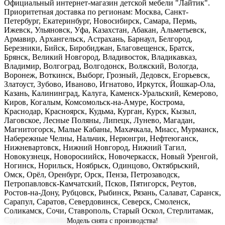
Официальный интернет-магазин детской мебели "Лайтик".
Приоритетная доставка по регионам: Москва, Санкт-
Петербург, Екатеринбург, Новосибирск, Самара, Пермь,
Ижевск, Ульяновск, Уфа, Казахстан, Абакан, Альметьевск,
Армавир, Архангельск, Астрахань, Барнаул, Белгород,
Березники, Бийск, Биробиджан, Благовещенск, Братск,
Брянск, Великий Новгород, Владивосток, Владикавказ,
Владимир, Волгоград, Волгодонск, Волжский, Вологда,
Воронеж, Воткинск, Выборг, Грозный, Дедовск, Егорьевск,
Златоуст, Зубово, Иваново, Игнатово, Иркутск, Йошкар-Ола,
Казань, Калининград, Калуга, Каменск-Уральский, Кемерово,
Киров, Когалым, Комсомольск-на-Амуре, Кострома,
Краснодар, Красноярск, Кудьма, Курган, Курск, Кызыл,
Лаговское, Лесные Поляны, Липецк, Лунево, Магадан,
Магнитогорск, Малые Кабаны, Махачкала, Миасс, Мурманск,
Набережные Челны, Нальчик, Нерюнгри, Нефтеюганск,
Нижневартовск, Нижний Новгород, Нижний Тагил,
Новокузнецк, Новоросиийск, Новочеркасск, Новый Уренгой,
Ногинск, Норильск, Ноябрьск, Одинцово, Октябрьский,
Омск, Орёл, Оренбург, Орск, Пенза, Петрозаводск,
Петропавловск-Камчатский, Псков, Пятигорск, Реутов,
Ростов-на-Дону, Рубцовск, Рыбинск, Рязань, Салават, Саранск,
Сарапул, Саратов, Севердовинск, Северск, Смоленск,
Соликамск, Сочи, Ставрополь, Старый Оскол, Стерлитамак,
Сургут, Сыктывкар, Таганрог, Тамбов, Тверь, Тобольск,
Модель снята с производства!