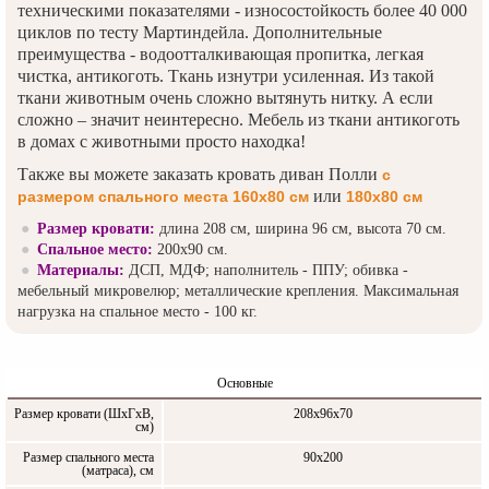
техническими показателями - износостойкость более 40 000
циклов по тесту Мартиндейла. Дополнительные
преимущества - водоотталкивающая пропитка, легкая
чистка, антикоготь. Ткань изнутри усиленная. Из такой
ткани животным очень сложно вытянуть нитку. А если
сложно – значит неинтересно. Мебель из ткани антикоготь
в домах с животными просто находка!
Также вы можете заказать кровать диван Полли
с
или
размером спального места 160х80 см
180х80 см
Размер кровати:
длина 208 см, ширина 96 см, высота 70 см.
Спальное место:
200х90 см.
Материалы:
ДСП, МДФ; наполнитель - ППУ; обивка -
мебельный микровелюр; металлические крепления. Максимальная
нагрузка на спальное место - 100 кг.
Основные
Размер кровати (ШxГxВ,
208x96x70
см)
Размер спального места
90х200
(матраса), см