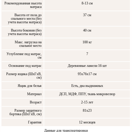
Рекомендованная высота
8-13 см
матраса
Высота от пола до
37 см
спального места (без
учета высоты матраса)
Высота боковин (без
40 см
учета высоты матраса)
Макс. нагрузка на
100 кг
спальное место
Углубление под матрас,
7
см
Основание под матрас
Деревянные ламели 16 шт
Размер ящика (ШxГxВ,
95х76х17 см
см)
Ящик для белья
Есть, два выдвижных
Материал
ДСП, МДФ, ППУ, ткань микровелюр
Возраст
2-15 лет
Размер защитного
81х23
бортика (ШхГхВ, см)
Гарантия
12 месяцев
Данные для транспортировки