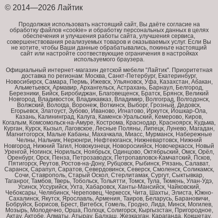
© 2014—2026 Лайтик
Продолжая использовать настоящий сайт, Вы даёте согласие на
обработку файлов «cookie» и обработку персональных данных в целях
обеспечения и улучшения работы сайта, улучшения сервиса,
совершенствования реализуемых товаров и оказываемых услуг. Если Вы
не хотите, чтобы Ваши данные обрабатывались, покиньте настоящий
сайт или настройте соотвествующие ограничения в настройках
используемого браузера.
Официальный интернет-магазин детской мебели "Лайтик". Приоритетная
доставка по регионам: Москва, Санкт-Петербург, Екатеринбург,
Новосибирск, Самара, Пермь, Ижевск, Ульяновск, Уфа, Казахстан, Абакан,
Альметьевск, Армавир, Архангельск, Астрахань, Барнаул, Белгород,
Березники, Бийск, Биробиджан, Благовещенск, Братск, Брянск, Великий
Новгород, Владивосток, Владикавказ, Владимир, Волгоград, Волгодонск,
Волжский, Вологда, Воронеж, Воткинск, Выборг, Грозный, Дедовск,
Егорьевск, Златоуст, Зубово, Иваново, Игнатово, Иркутск, Йошкар-Ола,
Казань, Калининград, Калуга, Каменск-Уральский, Кемерово, Киров,
Когалым, Комсомольск-на-Амуре, Кострома, Краснодар, Красноярск, Кудьма,
Курган, Курск, Кызыл, Лаговское, Лесные Поляны, Липецк, Лунево, Магадан,
Магнитогорск, Малые Кабаны, Махачкала, Миасс, Мурманск, Набережные
Челны, Нальчик, Нерюнгри, Нефтеюганск, Нижневартовск, Нижний
Новгород, Нижний Тагил, Новокузнецк, Новоросиийск, Новочеркасск, Новый
Уренгой, Ногинск, Норильск, Ноябрьск, Одинцово, Октябрьский, Омск, Орёл,
Оренбург, Орск, Пенза, Петрозаводск, Петропавловск-Камчатский, Псков,
Пятигорск, Реутов, Ростов-на-Дону, Рубцовск, Рыбинск, Рязань, Салават,
Саранск, Сарапул, Саратов, Севердовинск, Северск, Смоленск, Соликамск,
Сочи, Ставрополь, Старый Оскол, Стерлитамак, Сургут, Сыктывкар,
Таганрог, Тамбов, Тверь, Тобольск, Тольятти, Томск, Тула, Тюмень, Улан-Удэ,
Усинск, Уссурийск, Ухта, Хабаровск, Ханты-Мансийск, Чайковский,
Чебоксары, Челябинск, Череповец, Черкесск, Чита, Шахты, Элиста, Южно-
Сахалинск, Якутск, Ярославль, Армения, Таиров, Беларусь, Барановичи,
Бобруйск, Борисов, Брест, Витебск, Гомель, Гродно, Лида, Минск, Могилев,
Мозырь, Молодечно, Орша, Полоцк, Солигорск, Кыргызстан, Пригородное,
Актау, Актобе, Алматы, Атырау, Балхаш, Жезказган, Караганда, Кокшетау,