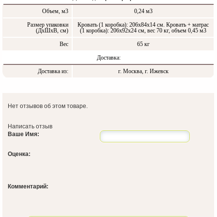
Объем, м3
0,24 м3
Размер упаковки
Кровать (1 коробка): 206х84х14 см. Кровать + матрас
(ДxШxВ, см)
(1 коробка): 206х92х24 см, вес 70 кг, объем 0,45 м3
Вес
65 кг
Доставка:
Доставка из:
г. Москва, г. Ижевск
Нет отзывов об этом товаре.
Написать отзыв
Ваше Имя:
Оценка:
Комментарий: