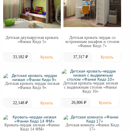
Детская двухъярусная кровать
Детская кровать чердак со
«Фанки Кидз 5»
встроенным шкафом и столом
«Фанки Кидз 7»
33,182 ₽
37,317 ₽
Детская кровать-чердак низкая
Детская кровать чердак низкая
с выдвижным столом «Фанки
«Фанки Кидз 9»
Кидз 10»
26,806 ₽
22,148 ₽
Кровать-чердак низкая «Фанки
Детская комната «Фанки Кидз
Кидз 14 ФМ»
17»