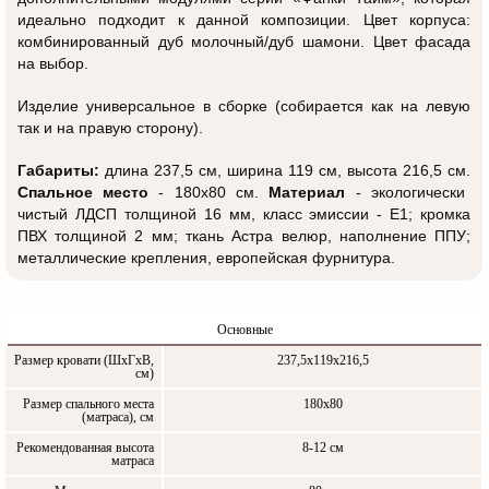
идеально подходит к данной композиции.
Цвет корпуса:
комбинированный дуб молочный/дуб шамони. Цвет фасада
на выбор.
Изделие универсальное в сборке (собирается как на левую
так и на правую сторону).
Габариты:
длина
237,5
см, ширина
119
см,
высота
216,5
см
.
Спальное место
- 180х80 см.
Материал
- экологически
чистый ЛДСП толщиной 16 мм, класс эмиссии - Е1; кромка
ПВХ толщиной 2 мм; ткань Астра велюр, наполнение ППУ;
металлические крепления, европейская фурнитура.
Основные
Размер кровати (ШxГxВ,
237,5х119х216,5
см)
Размер спального места
180x80
(матраса), см
Рекомендованная высота
8-12 см
матраса