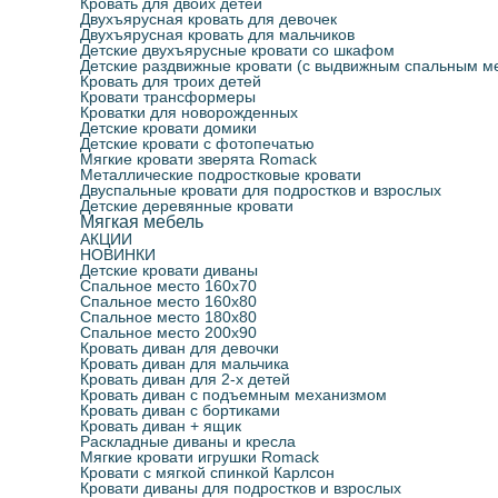
Кровать для двоих детей
Детские кровати чердаки
С подъемным механизмом
Детские стулья
Кровать диван с подъемным механизмом
Конверты для новорожденных
Двухъярусная кровать для девочек
Двухъярусная кровать для мальчиков
Детские двухъярусные кровати со шкафом
Детские раздвижные кровати (с выдвижным спальным м
Мягкие кровати зверята Romack
Молния Маквин
Навесные полки для детской
Кровать диван с бортиками
Фотошторы
Кровать для троих детей
Кровати трансформеры
Кроватки для новорожденных
Детские кровати домики
Кроватки для новорожденных
Парты школьные
Кровать диван + ящик
Детские кровати с фотопечатью
Мягкие кровати зверята Romack
Металлические подростковые кровати
Двуспальные кровати для подростков и взрослых
Раскладные диваны и кресла
Двуспальные кровати для подростков и взрослых
Детские деревянные кровати
Мягкая мебель
АКЦИИ
Металлические подростковые кровати
НОВИНКИ
Детские кровати диваны
Спальное место 160х70
Спальное место 160х80
Кровать для троих детей
Спальное место 180х80
Спальное место 200х90
Кровать диван для девочки
Детские деревянные кровати
Кровать диван для мальчика
Кровать диван для 2-х детей
Кровать диван с подъемным механизмом
Кровать диван с бортиками
Кровати трансформеры
Кровать диван + ящик
Раскладные диваны и кресла
Мягкие кровати игрушки Romack
Кровати с мягкой спинкой Карлсон
Кровати диваны для подростков и взрослых