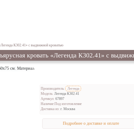
«Легенда К302.41» с выдвижной кроватью
хъярусная кровать «Легенда К302.41» с выдвиж
160х75 см. Материал
Производитель:
Легенда
Модель:
Легенда К302.41
Артикул:
67897
Наличие:
Под изготовление
Доставка из:
г. Москва
Подробнее о доставке и оплате