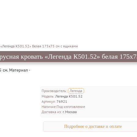
 «Легенда К501.52» белая 175х75 см с ящиками
русная кровать «Легенда К501.52» белая 175х
5 см. Материал -
Производитель:
Легенда
Модель:
Легенда К501.52
Артикул:
76921
Наличие:
Под изготовление
Доставка из:
г. Москва
Подробнее о доставке и оплате