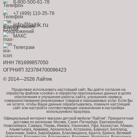
8-800-500-61-78
+7 (499) 110-35-78
info@laitik.ru
МАКС
Телеграм
ИНН 781699857050
ОГРНИП 323784700096423
© 2014—2026 Лайтик
Продолжая использовать настоящий сайт, Вы даёте согласие на
обработку файлов «cookie» и обработку персональных данных в целях
обеспечения и улучшения работы сайта, улучшения сервиса,
совершенствования реализуемых товаров и оказываемых услуг. Если Вы
не хотите, чтобы Ваши данные обрабатывались, покиньте настоящий
сайт или настройте соотвествующие ограничения в настройках
используемого браузера.
Официальный интернет-магазин детской мебели "Лайтик". Приоритетная
доставка по регионам: Москва, Санкт-Петербург, Екатеринбург,
Новосибирск, Самара, Пермь, Ижевск, Ульяновск, Уфа, Казахстан, Абакан,
Альметьевск, Армавир, Архангельск, Астрахань, Барнаул, Белгород,
Березники, Бийск, Биробиджан, Благовещенск, Братск, Брянск, Великий
Новгород, Владивосток, Владикавказ, Владимир, Волгоград, Волгодонск,