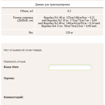
Данные для транспортировки
Объем, м3
0,5
Размер упаковки
Коробка №1 48 кг. 235см/148см/6см = 0,21
(ДxШxВ, см)
мкб.Коробка №2 10 кг. 173см/73см/7см = 0,09
мкб.Коробка №3 48 кг. 140см/42см/92см = 0,54 мкб.
Коробка №4 13 кг. 50см/74см/25см = 0,09 мкб.
Вес
120 кг
Нет отзывов об этом товаре.
Написать отзыв
Ваше Имя:
Оценка:
Комментарий: