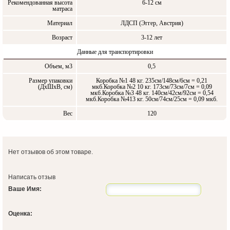
Рекомендованная высота
6-12 см
матраса
Материал
ЛДСП (Эггер, Австрия)
Возраст
3-12 лет
Данные для транспортировки
Объем, м3
0,5
Размер упаковки
Коробка №1 48 кг. 235см/148см/6см = 0,21
(ДxШxВ, см)
мкб.Коробка №2 10 кг. 173см/73см/7см = 0,09
мкб.Коробка №3 48 кг. 140см/42см/92см = 0,54
мкб.Коробка №413 кг. 50см/74см/25см = 0,09 мкб.
Вес
120
Нет отзывов об этом товаре.
Написать отзыв
Ваше Имя:
Оценка: