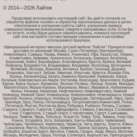
© 2014—2026 Лайтик
Продолжая использовать настоящий сайт, Вы даёте согласие на
обработку файлов «cookie» и обработку персональных данных в целях
обеспечения и улучшения работы сайта, улучшения сервиса,
совершенствования реализуемых товаров и оказываемых услуг. Если Вы
не хотите, чтобы Ваши данные обрабатывались, покиньте настоящий
сайт или настройте соотвествующие ограничения в настройках
используемого браузера.
Официальный интернет-магазин детской мебели "Лайтик". Приоритетная
доставка по регионам: Москва, Санкт-Петербург, Екатеринбург,
Новосибирск, Самара, Пермь, Ижевск, Ульяновск, Уфа, Казахстан, Абакан,
Альметьевск, Армавир, Архангельск, Астрахань, Барнаул, Белгород,
Березники, Бийск, Биробиджан, Благовещенск, Братск, Брянск, Великий
Новгород, Владивосток, Владикавказ, Владимир, Волгоград, Волгодонск,
Волжский, Вологда, Воронеж, Воткинск, Выборг, Грозный, Дедовск,
Егорьевск, Златоуст, Зубово, Иваново, Игнатово, Иркутск, Йошкар-Ола,
Казань, Калининград, Калуга, Каменск-Уральский, Кемерово, Киров,
Когалым, Комсомольск-на-Амуре, Кострома, Краснодар, Красноярск, Кудьма,
Курган, Курск, Кызыл, Лаговское, Лесные Поляны, Липецк, Лунево, Магадан,
Магнитогорск, Малые Кабаны, Махачкала, Миасс, Мурманск, Набережные
Челны, Нальчик, Нерюнгри, Нефтеюганск, Нижневартовск, Нижний
Новгород, Нижний Тагил, Новокузнецк, Новоросиийск, Новочеркасск, Новый
Уренгой, Ногинск, Норильск, Ноябрьск, Одинцово, Октябрьский, Омск, Орёл,
Оренбург, Орск, Пенза, Петрозаводск, Петропавловск-Камчатский, Псков,
Пятигорск, Реутов, Ростов-на-Дону, Рубцовск, Рыбинск, Рязань, Салават,
Саранск, Сарапул, Саратов, Севердовинск, Северск, Смоленск, Соликамск,
Сочи, Ставрополь, Старый Оскол, Стерлитамак, Сургут, Сыктывкар,
Таганрог, Тамбов, Тверь, Тобольск, Тольятти, Томск, Тула, Тюмень, Улан-Удэ,
Усинск, Уссурийск, Ухта, Хабаровск, Ханты-Мансийск, Чайковский,
Чебоксары, Челябинск, Череповец, Черкесск, Чита, Шахты, Элиста, Южно-
Сахалинск, Якутск, Ярославль, Армения, Таиров, Беларусь, Барановичи,
Бобруйск, Борисов, Брест, Витебск, Гомель, Гродно, Лида, Минск, Могилев,
Мозырь, Молодечно, Орша, Полоцк, Солигорск, Кыргызстан, Пригородное,